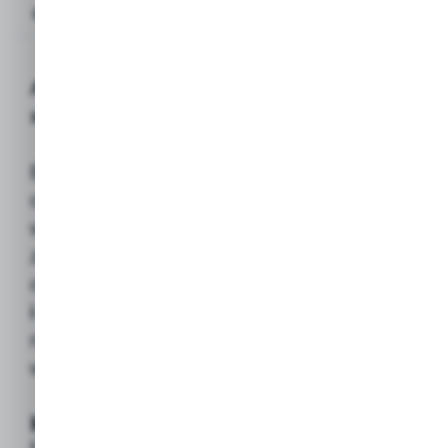
Opis produktu
AZ Karabińczyk sprężynowy z ryglem 10
x 100 mm (Z zabezpieczeniem)
Bardzo duży, masywny karabińczyk
o zwiększonej wytrzymałości, wyposażony
w
rygiel śrubowy
dla maksymalnego
zabezpieczenia przed przypadkowym
otwarciem. Idealny do
trwałego
i bezpiecznego łączenia
elementów
narażonych na duże obciążenia i silne
wibracje.
Kluczowe właściwości