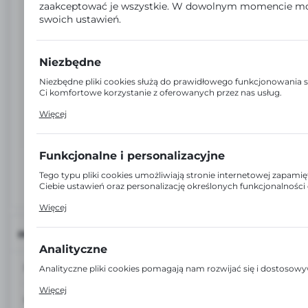
zaakceptować je wszystkie. W dowolnym momencie m
swoich ustawień.
Niezbędne
Niezbędne pliki cookies służą do prawidłowego funkcjonowania s
Ci komfortowe korzystanie z oferowanych przez nas usług.
Pliki cookies odpowiadają na podejmowane przez Ciebie działani
Więcej
Twoich ustawień preferencji prywatności, logowania czy wypełnia
cookies strona, z której korzystasz, może działać bez zakłóceń.
Funkcjonalne i personalizacyjne
Tego typu pliki cookies umożliwiają stronie internetowej zapam
Ciebie ustawień oraz personalizację określonych funkcjonalności
Dzięki tym plikom cookies możemy zapewnić Ci większy komfort 
Więcej
naszej strony poprzez dopasowanie jej do Twoich indywidualnych
funkcjonalne i personalizacyjne pliki cookies gwarantuje dostępnoś
INFORMACJE
stronie.
Analityczne
EAN:
5906775116760
Analityczne pliki cookies pomagają nam rozwijać się i dostosow
Cookies analityczne pozwalają na uzyskanie informacji w zakres
Więcej
internetowej, miejsca oraz częstotliwości, z jaką odwiedzane są
Kod:
17131
pozwalają nam na ocenę naszych serwisów internetowych pod w