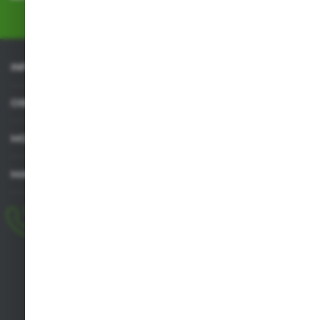
Polityka prywatności
*
INFORMACJE
OBSŁUGA KLIENTA
MOJE KONTO
MASZ PYTANIE
+48 518 032 955
pon.-pt. 8.00-17.00, sob. 8.00-13.00
biuro@agrob2b.pl
Płoniawy Bramura 21
06-210 Płoniawy