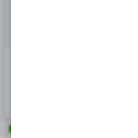
Masz pytanie
+48 518 032 955
Zapraszamy pn. - pt. : 08.00-17.00, sob 8:00-13.00
info@agrob2b.pl
Ceny produktów oraz dodatkowe informacje
widoczne po rejestracji i logowaniu
LOGOWANIE / REJESTRACJA
OPIS PRODUKTU