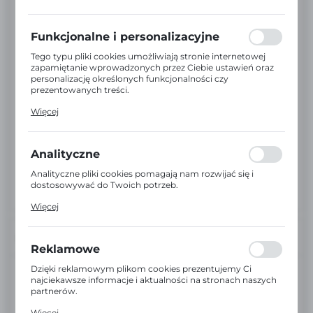
preferencji prywatności, logowania czy wypełniania
formularzy. Dzięki plikom cookies strona, z której
korzystasz, może działać bez zakłóceń.
Funkcjonalne i personalizacyjne
Tego typu pliki cookies umożliwiają stronie internetowej
zapamiętanie wprowadzonych przez Ciebie ustawień oraz
personalizację określonych funkcjonalności czy
prezentowanych treści.
Dzięki tym plikom cookies możemy zapewnić Ci większy
Więcej
komfort korzystania z funkcjonalności naszej strony
poprzez dopasowanie jej do Twoich indywidualnych
preferencji. Wyrażenie zgody na funkcjonalne i
personalizacyjne pliki cookies gwarantuje dostępność
Analityczne
większej ilości funkcji na stronie.
Analityczne pliki cookies pomagają nam rozwijać się i
dostosowywać do Twoich potrzeb.
Cookies analityczne pozwalają na uzyskanie informacji w
Więcej
zakresie wykorzystywania witryny internetowej, miejsca
oraz częstotliwości, z jaką odwiedzane są nasze serwisy
www. Dane pozwalają nam na ocenę naszych serwisów
INFORMACJE
internetowych pod względem ich popularności wśród
Reklamowe
użytkowników. Zgromadzone informacje są przetwarzane
w formie zanonimizowanej. Wyrażenie zgody na
Dzięki reklamowym plikom cookies prezentujemy Ci
EAN:
2000000023670
analityczne pliki cookies gwarantuje dostępność wszystkich
najciekawsze informacje i aktualności na stronach naszych
funkcjonalności.
partnerów.
Kod:
AV302202
Promocyjne pliki cookies służą do prezentowania Ci
Więcej