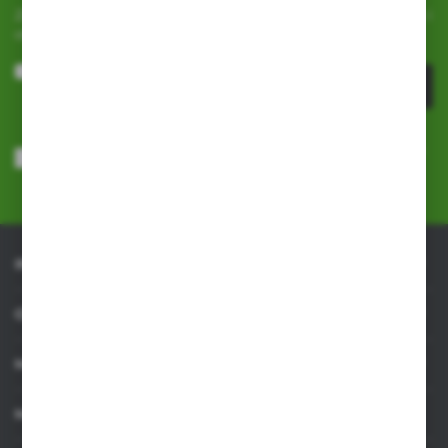
Zapisz się do newslettera na naszym sklepie internetowym i
otrzymuj
informacje o nowościach i promocjach.
ZAPISZ SIĘ
Wyrażam zgodę na otrzymywanie drogą elektroniczną na wskazany
przeze mnie adres e-mail informacji dotyczących usług świadczonych
przez Administratora. Zgoda może zostać cofnięta w każdym czasie.
Polityka prywatności
*
INFORMACJE
OBSŁUGA KLIENTA
MOJE KONTO
MASZ PYTANIE