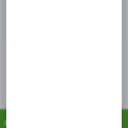
Masz pytanie
+48 518 032 955
Zapraszamy pn. - pt. : 08.00-17.00, sob 8:00-13.00
info@agrob2b.pl
Ceny produktów oraz dodatkowe informacje
widoczne po rejestracji i logowaniu
LOGOWANIE / REJESTRACJA
Zapisz się do newslettera