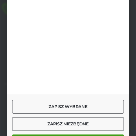
+48 518 032 955
pon.-pt. 8.00-17.00, sob. 8.00-13.00
biuro@agrob2b.pl
Płoniawy Bramura 21
06-210 Płoniawy
FORMULARZ KONTAKTOWY
SZYBKA DOSTAWA
ZAPISZ WYBRANE
ZAPISZ NIEZBĘDNE
DOŁĄCZ DO NAS