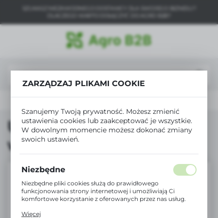
SZUKASZ NIEZAWODNEGO DOSTAWCY DLA SWOJEGO BIZNESU?
USTAWIENIA REGIONALNE
DLACZEGO WARTO DOŁĄCZYĆ DO AGRO B2B?
Lokalizacja
Polska
Język
ZARZĄDZAJ PLIKAMI COOKIE
polski
Produkty
Uszczelka zaworu wiadra do pojenia cieląt
Waluta
Szanujemy Twoją prywatność. Możesz zmienić
Polski złoty (PLN)
ustawienia cookies lub zaakceptować je wszystkie.
Uszczelka zaworu
W dowolnym momencie możesz dokonać zmiany
swoich ustawień.
wiadra do pojenia cieląt
ZAPISZ
Niezbędne
Niezbędne pliki cookies służą do prawidłowego
funkcjonowania strony internetowej i umożliwiają Ci
komfortowe korzystanie z oferowanych przez nas usług.
Pliki cookies odpowiadają na podejmowane przez Ciebie
Więcej
działania w celu m.in. dostosowania Twoich ustawień