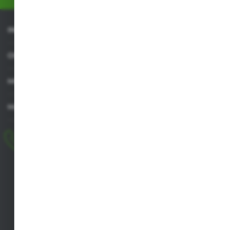
INFORMACJE
OBSŁUGA KLIENTA
MOJE KONTO
MASZ PYTANIE
+48 518 032 955
pon.-pt. 8.00-17.00, sob. 8.00-13.00
biuro@agrob2b.pl
Płoniawy Bramura 21
06-210 Płoniawy
FORMULARZ KONTAKTOWY