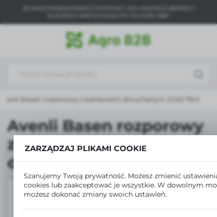
SZUKASZ NIEZAWODNEGO DOSTAWCY DLA SWOJEGO BIZNESU?
USTAWIENIA REGIONALNE
DLACZEGO WARTO DOŁĄCZYĆ DO AGRO B2B?
Lokalizacja
Polska
Język
polski
Avenli Basen rozporowy z kołnierzem dmuchanym 3.0x0.76m
Waluta
Polski złoty (PLN)
Avenli Basen rozporowy
z kołnierzem
ZARZĄDZAJ PLIKAMI COOKIE
ZAPISZ
dmuchanym 3.0x0.76m
Szanujemy Twoją prywatność. Możesz zmienić ustawieni
cookies lub zaakceptować je wszystkie. W dowolnym m
możesz dokonać zmiany swoich ustawień.