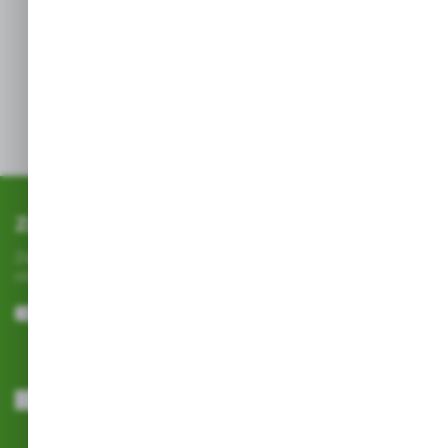
Przeznaczenie: Dla
całej
, w tym
rodziny
starszych
dzieci
i dorosłych.
Zapisz się do newslettera
Zapisz się do newslettera na naszym sklepie internetowym i
otrzymuj
informacje o nowościach i promocjach.
ZAPISZ SIĘ
Wyrażam zgodę na otrzymywanie drogą elektroniczną na wskazany
przeze mnie adres e-mail informacji dotyczących usług świadczonych
przez Administratora. Zgoda może zostać cofnięta w każdym czasie.
Polityka prywatności
*