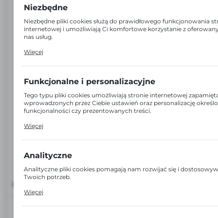
Niezbędne
Niezbędne pliki cookies służą do prawidłowego funkcjonowania s
internetowej i umożliwiają Ci komfortowe korzystanie z oferowan
nas usług.
Pliki cookies odpowiadają na podejmowane przez Ciebie działania
Więcej
m.in. dostosowania Twoich ustawień preferencji prywatności, log
wypełniania formularzy. Dzięki plikom cookies strona, z której korz
może działać bez zakłóceń.
Funkcjonalne i personalizacyjne
Tego typu pliki cookies umożliwiają stronie internetowej zapamięt
wprowadzonych przez Ciebie ustawień oraz personalizację określ
funkcjonalności czy prezentowanych treści.
Dzięki tym plikom cookies możemy zapewnić Ci większy komfort
Więcej
korzystania z funkcjonalności naszej strony poprzez dopasowanie j
Twoich indywidualnych preferencji. Wyrażenie zgody na funkcjona
personalizacyjne pliki cookies gwarantuje dostępność większej ilośc
na stronie.
Analityczne
Analityczne pliki cookies pomagają nam rozwijać się i dostosowy
Twoich potrzeb.
INFORMACJE
Cookies analityczne pozwalają na uzyskanie informacji w zakresie
Więcej
wykorzystywania witryny internetowej, miejsca oraz częstotliwości
odwiedzane są nasze serwisy www. Dane pozwalają nam na ocen
EAN:
6920388660167
serwisów internetowych pod względem ich popularności wśród