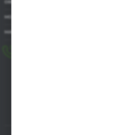
OBSŁUGA KLIENTA
MOJE KONTO
MASZ PYTANIE
+48 518 032 955
pon.-pt. 8.00-17.00, sob. 8.00-13.00
biuro@agrob2b.pl
Płoniawy Bramura 21
06-210 Płoniawy
FORMULARZ KONTAKTOWY