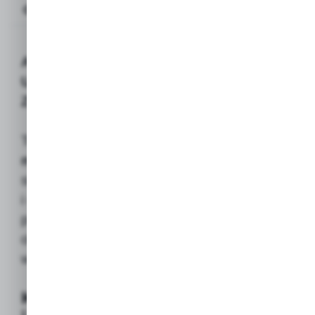
Opis produktu
ATG Rękawice robocze MAXIFLEX
ULTIMATE (Flagowy model, Standard
Zręczności)
To jest
oryginalny, flagowy
model
rękawic ATG, uznawany za rynkowy
standard w zakresie zręczności, komfortu
i oddychalności. Przeznaczone do
precyzyjnych prac montażowych i ogólnej
obsługi w
suchym środowisku
, gdzie
wymagana jest najwyższa wydajność.
Kluczowe technologie