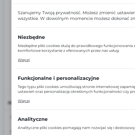
Szanujemy Twoją prywatność. Możesz zmienić ustawien
wszystkie. W dowolnym momencie możesz dokonać zm
Niezbędne
Niezbędne pliki cookies służą do prawidłowego funkcjonowania s
komfortowe korzystanie z oferowanych przez nas usług.
Pliki cookies odpowiadają na podejmowane przez Ciebie działan
Więcej
ustawień preferencji prywatności, logowania czy wypełniania for
której korzystasz, może działać bez zakłóceń.
Funkcjonalne i personalizacyjne
Tego typu pliki cookies umożliwiają stronie internetowej zapam
ustawień oraz personalizację określonych funkcjonalności czy p
Dzięki tym plikom cookies możemy zapewnić Ci większy komfort 
Więcej
INFORMACJE
strony poprzez dopasowanie jej do Twoich indywidualnych prefer
personalizacyjne pliki cookies gwarantuje dostępność większej iloś
EAN:
4792249061213
Analityczne
Analityczne pliki cookies pomagają nam rozwijać się i dostoso
Kod:
42-874/05
Cookies analityczne pozwalają na uzyskanie informacji w zakres