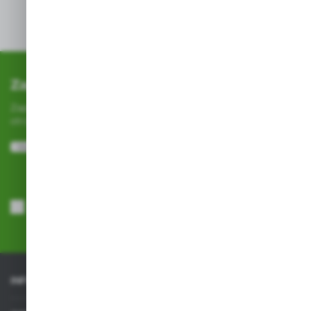
Zapisz się do newslettera
Zapisz się do newslettera na naszym sklepie internetowym i
otrzymuj
informacje o nowościach i promocjach.
ZAPISZ SIĘ
Wyrażam zgodę na otrzymywanie drogą elektroniczną na wskazany
przeze mnie adres e-mail informacji dotyczących usług świadczonych
przez Administratora. Zgoda może zostać cofnięta w każdym czasie.
Polityka prywatności
*
INFORMACJE