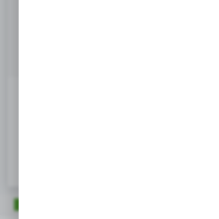
Masz pytanie
+48 518 032 955
Zapraszamy pn. - pt. : 08.00-17.00, sob 8:00-13.00
info@agrob2b.pl
Ceny produktów oraz dodatkowe informacje
widoczne po rejestracji i logowaniu
LOGOWANIE / REJESTRACJA
OPIS PRODUKTU