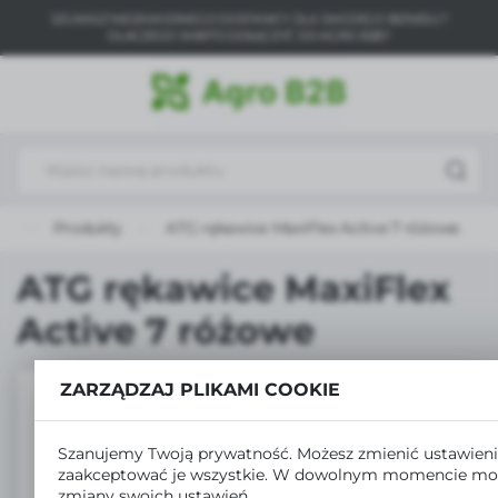
SZUKASZ NIEZAWODNEGO DOSTAWCY DLA SWOJEGO BIZNESU?
USTAWIENIA REGIONALNE
DLACZEGO WARTO DOŁĄCZYĆ DO AGRO B2B?
Lokalizacja
Polska
Język
polski
a
Produkty
ATG rękawice MaxiFlex Active 7 różowe
Waluta
Polski złoty (PLN)
ATG rękawice MaxiFlex
Active 7 różowe
ZAPISZ
ZARZĄDZAJ PLIKAMI COOKIE
Szanujemy Twoją prywatność. Możesz zmienić ustawieni
zaakceptować je wszystkie. W dowolnym momencie mo
zmiany swoich ustawień.