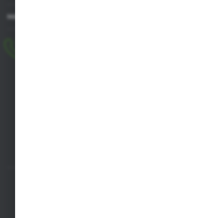
MASZ PYTANIE
+48 518 032 955
pon.-pt. 8.00-17.00, sob. 8.00-13.00
biuro@agrob2b.pl
Płoniawy Bramura 21
06-210 Płoniawy
FORMULARZ KONTAKTOWY
SZYBKA DOSTAWA