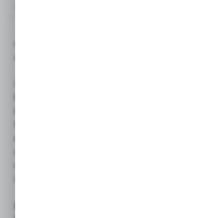
Opis produktu
ATG Rękawice robocze MAXIFLEX
ACTIVE (Z pielęgnacją skóry)
Innowacyjne rękawice ochronne, które
łączą doskonałą
zręczność
i chwyt
charakterystyczny dla linii
MaxiFlex, z aktywną
pielęgnacją skóry
dłoni
podczas pracy. Idealne do
długotrwałego noszenia w suchych
warunkach, gdzie istotny jest komfort
i zapobieganie wysuszaniu skóry.
Kluczowe technologie