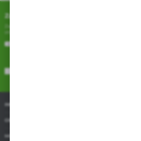
Zapisz się do newslettera
Zapisz się do newslettera na naszym sklepie internetowym i
otrzymuj
informacje o nowościach i promocjach.
ZAPISZ SIĘ
Wyrażam zgodę na otrzymywanie drogą elektroniczną na wskazany
przeze mnie adres e-mail informacji dotyczących usług świadczonych
przez Administratora. Zgoda może zostać cofnięta w każdym czasie.
Polityka prywatności
*
INFORMACJE
OBSŁUGA KLIENTA
MOJE KONTO