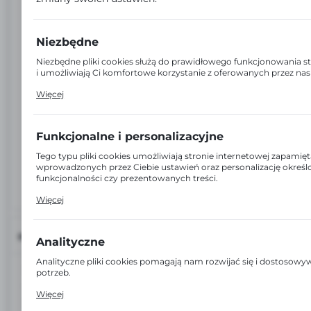
Niezbędne
Niezbędne pliki cookies służą do prawidłowego funkcjonowania s
i umożliwiają Ci komfortowe korzystanie z oferowanych przez nas
Pliki cookies odpowiadają na podejmowane przez Ciebie działania 
Więcej
dostosowania Twoich ustawień preferencji prywatności, logowani
formularzy. Dzięki plikom cookies strona, z której korzystasz, moż
zakłóceń.
Funkcjonalne i personalizacyjne
Tego typu pliki cookies umożliwiają stronie internetowej zapamięt
wprowadzonych przez Ciebie ustawień oraz personalizację okreś
funkcjonalności czy prezentowanych treści.
Dzięki tym plikom cookies możemy zapewnić Ci większy komfort 
Więcej
funkcjonalności naszej strony poprzez dopasowanie jej do Twoic
preferencji. Wyrażenie zgody na funkcjonalne i personalizacyjne pl
gwarantuje dostępność większej ilości funkcji na stronie.
INFORMACJE
Analityczne
Analityczne pliki cookies pomagają nam rozwijać się i dostosow
EAN:
4792249057100
potrzeb.
Cookies analityczne pozwalają na uzyskanie informacji w zakresi
Więcej
witryny internetowej, miejsca oraz częstotliwości, z jaką odwiedz
Kod:
34-814/07
serwisy www. Dane pozwalają nam na ocenę naszych serwisów i