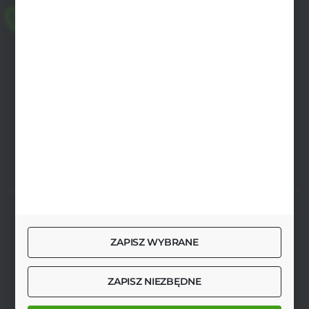
+48 518 032 955
pon.-pt. 8.00-17.00, sob. 8.00-13.00
biuro@agrob2b.pl
Płoniawy Bramura 21
06-210 Płoniawy
FORMULARZ KONTAKTOWY
SZYBKA DOSTAWA
ZAPISZ WYBRANE
ZAPISZ NIEZBĘDNE
DOŁĄCZ DO NAS