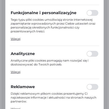
preferencji prywatności, logowania czy wypełniania
formularzy. Dzięki plikom cookies strona, z której
korzystasz, może działać bez zakłóceń.
Funkcjonalne i personalizacyjne
Tego typu pliki cookies umożliwiają stronie internetowej
zapamiętanie wprowadzonych przez Ciebie ustawień oraz
personalizację określonych funkcjonalności czy
prezentowanych treści.
Dzięki tym plikom cookies możemy zapewnić Ci większy
Więcej
komfort korzystania z funkcjonalności naszej strony
poprzez dopasowanie jej do Twoich indywidualnych
preferencji. Wyrażenie zgody na funkcjonalne i
personalizacyjne pliki cookies gwarantuje dostępność
Analityczne
większej ilości funkcji na stronie.
Analityczne pliki cookies pomagają nam rozwijać się i
dostosowywać do Twoich potrzeb.
Cookies analityczne pozwalają na uzyskanie informacji w
Więcej
zakresie wykorzystywania witryny internetowej, miejsca
oraz częstotliwości, z jaką odwiedzane są nasze serwisy
www. Dane pozwalają nam na ocenę naszych serwisów
INFORMACJE
internetowych pod względem ich popularności wśród
Reklamowe
użytkowników. Zgromadzone informacje są przetwarzane
w formie zanonimizowanej. Wyrażenie zgody na
Dzięki reklamowym plikom cookies prezentujemy Ci
EAN:
5903936010547
analityczne pliki cookies gwarantuje dostępność wszystkich
najciekawsze informacje i aktualności na stronach naszych
funkcjonalności.
partnerów.
Kod:
ANNAZAR0547
Promocyjne pliki cookies służą do prezentowania Ci
Więcej