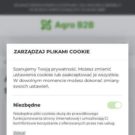
SZUKASZ NIEZAWODNEGO DOSTAWCY DLA SWOJEGO BIZNESU?
USTAWIENIA REGIONALNE
DLACZEGO WARTO DOŁĄCZYĆ DO AGRO B2B?
Lokalizacja
Polska
Język
ZARZĄDZAJ PLIKAMI COOKIE
polski
wna
Produkty
AnnaZar worki supermocne 60l/10szt
Waluta
Szanujemy Twoją prywatność. Możesz zmienić
Polski złoty (PLN)
ustawienia cookies lub zaakceptować je wszystkie.
AnnaZar worki
W dowolnym momencie możesz dokonać zmiany
swoich ustawień.
supermocne 60l/10szt
ZAPISZ
Niezbędne
Niezbędne pliki cookies służą do prawidłowego
funkcjonowania strony internetowej i umożliwiają Ci
komfortowe korzystanie z oferowanych przez nas usług.
Pliki cookies odpowiadają na podejmowane przez Ciebie
Więcej
działania w celu m.in. dostosowania Twoich ustawień