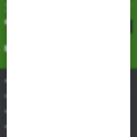
Zapisz się do newslettera na naszym sklepie internetowym i
otrzymuj
informacje o nowościach i promocjach.
ZAPISZ SIĘ
Wyrażam zgodę na otrzymywanie drogą elektroniczną na wskazany
przeze mnie adres e-mail informacji dotyczących usług świadczonych
przez Administratora. Zgoda może zostać cofnięta w każdym czasie.
Polityka prywatności
*
INFORMACJE
OBSŁUGA KLIENTA
MOJE KONTO
MASZ PYTANIE