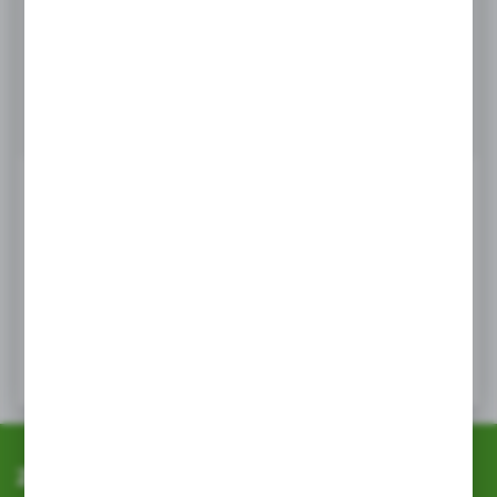
Masz pytanie
+48 518 032 955
Zapraszamy pn. - pt. : 08.00-17.00, sob 8:00-13.00
info@agrob2b.pl
Ceny produktów oraz dodatkowe informacje
widoczne po rejestracji i logowaniu
LOGOWANIE / REJESTRACJA
Zapisz się do newslettera