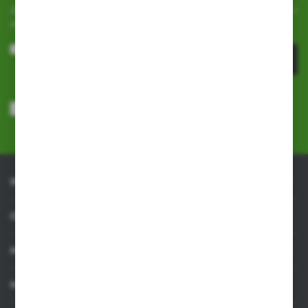
Zapisz się do newslettera na naszym sklepie internetowym i
otrzymuj
informacje o nowościach i promocjach.
ZAPISZ SIĘ
Wyrażam zgodę na otrzymywanie drogą elektroniczną na wskazany
przeze mnie adres e-mail informacji dotyczących usług świadczonych
przez Administratora. Zgoda może zostać cofnięta w każdym czasie.
Polityka prywatności
*
INFORMACJE
OBSŁUGA KLIENTA
MOJE KONTO
MASZ PYTANIE