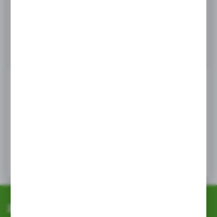
Masz pytanie
+48 518 032 955
Zapraszamy pn. - pt. : 08.00-17.00, sob 8:00-13.00
info@agrob2b.pl
Ceny produktów oraz dodatkowe informacje
widoczne po rejestracji i logowaniu
LOGOWANIE / REJESTRACJA
Zapisz się do newslettera