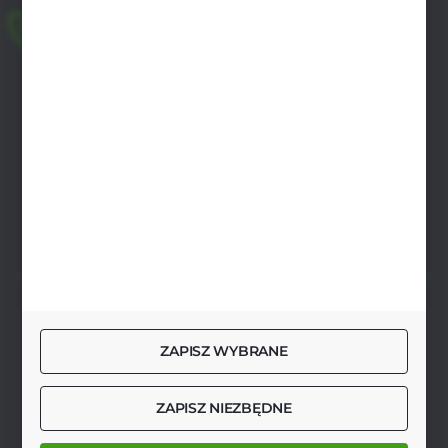
+48 518 032 955
pon.-pt. 8.00-17.00, sob. 8.00-13.00
biuro@agrob2b.pl
Płoniawy Bramura 21
06-210 Płoniawy
FORMULARZ KONTAKTOWY
SZYBKA DOSTAWA
ZAPISZ WYBRANE
ZAPISZ NIEZBĘDNE
DOŁĄCZ DO NAS