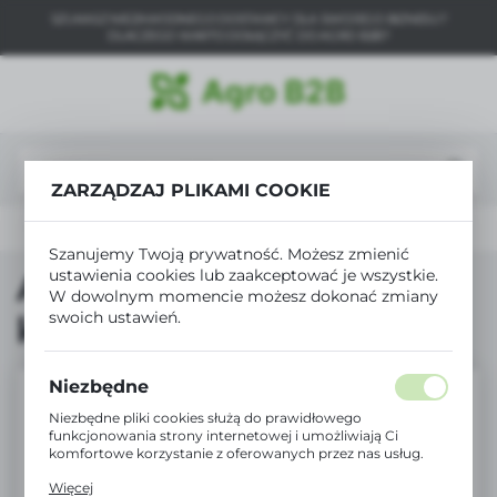
SZUKASZ NIEZAWODNEGO DOSTAWCY DLA SWOJEGO BIZNESU?
USTAWIENIA REGIONALNE
DLACZEGO WARTO DOŁĄCZYĆ DO AGRO B2B?
Lokalizacja
Polska
Język
ZARZĄDZAJ PLIKAMI COOKIE
polski
a
Produkty
AnnaZar ręcznik kuchenny z mikrofibry
Waluta
Szanujemy Twoją prywatność. Możesz zmienić
Polski złoty (PLN)
ustawienia cookies lub zaakceptować je wszystkie.
AnnaZar ręcznik
W dowolnym momencie możesz dokonać zmiany
swoich ustawień.
kuchenny z mikrofibry
ZAPISZ
Niezbędne
Niezbędne pliki cookies służą do prawidłowego
funkcjonowania strony internetowej i umożliwiają Ci
komfortowe korzystanie z oferowanych przez nas usług.
Pliki cookies odpowiadają na podejmowane przez Ciebie
Więcej
działania w celu m.in. dostosowania Twoich ustawień