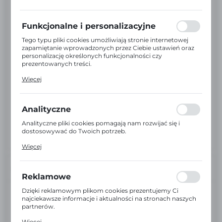
preferencji prywatności, logowania czy wypełniania
formularzy. Dzięki plikom cookies strona, z której
korzystasz, może działać bez zakłóceń.
Funkcjonalne i personalizacyjne
Tego typu pliki cookies umożliwiają stronie internetowej
zapamiętanie wprowadzonych przez Ciebie ustawień oraz
personalizację określonych funkcjonalności czy
prezentowanych treści.
Dzięki tym plikom cookies możemy zapewnić Ci większy
Więcej
komfort korzystania z funkcjonalności naszej strony
poprzez dopasowanie jej do Twoich indywidualnych
preferencji. Wyrażenie zgody na funkcjonalne i
personalizacyjne pliki cookies gwarantuje dostępność
Analityczne
większej ilości funkcji na stronie.
Analityczne pliki cookies pomagają nam rozwijać się i
dostosowywać do Twoich potrzeb.
Cookies analityczne pozwalają na uzyskanie informacji w
Więcej
zakresie wykorzystywania witryny internetowej, miejsca
oraz częstotliwości, z jaką odwiedzane są nasze serwisy
www. Dane pozwalają nam na ocenę naszych serwisów
INFORMACJE
internetowych pod względem ich popularności wśród
Reklamowe
użytkowników. Zgromadzone informacje są przetwarzane
w formie zanonimizowanej. Wyrażenie zgody na
Dzięki reklamowym plikom cookies prezentujemy Ci
EAN:
5903936017669
analityczne pliki cookies gwarantuje dostępność wszystkich
najciekawsze informacje i aktualności na stronach naszych
funkcjonalności.
partnerów.
Kod:
ANNAZAR7669
Promocyjne pliki cookies służą do prezentowania Ci
Więcej