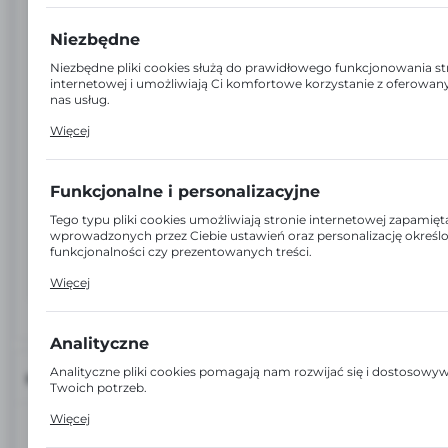
Niezbędne
Niezbędne pliki cookies służą do prawidłowego funkcjonowania s
internetowej i umożliwiają Ci komfortowe korzystanie z oferowan
nas usług.
Pliki cookies odpowiadają na podejmowane przez Ciebie działania 
Więcej
dostosowania Twoich ustawień preferencji prywatności, logowani
wypełniania formularzy. Dzięki plikom cookies strona, z której korz
może działać bez zakłóceń.
Funkcjonalne i personalizacyjne
Tego typu pliki cookies umożliwiają stronie internetowej zapamięt
wprowadzonych przez Ciebie ustawień oraz personalizację określ
funkcjonalności czy prezentowanych treści.
Dzięki tym plikom cookies możemy zapewnić Ci większy komfort 
Więcej
z funkcjonalności naszej strony poprzez dopasowanie jej do Twoic
indywidualnych preferencji. Wyrażenie zgody na funkcjonalne i
personalizacyjne pliki cookies gwarantuje dostępność większej ilośc
stronie.
Analityczne
Analityczne pliki cookies pomagają nam rozwijać się i dostosowy
INFORMACJE
Twoich potrzeb.
Cookies analityczne pozwalają na uzyskanie informacji w zakresie
Więcej
wykorzystywania witryny internetowej, miejsca oraz częstotliwości
EAN:
5903240385171
odwiedzane są nasze serwisy www. Dane pozwalają nam na ocen