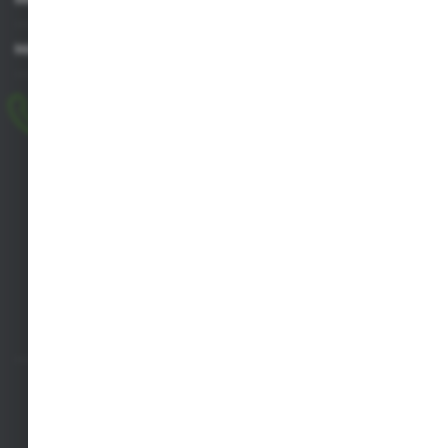
MASZ PYTANIE
+48 518 032 955
pon.-pt. 8.00-17.00, sob. 8.00-13.00
biuro@agrob2b.pl
Płoniawy Bramura 21
06-210 Płoniawy
FORMULARZ KONTAKTOWY
SZYBKA DOSTAWA