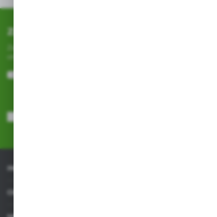
Zapisz się do newslettera
Zapisz się do newslettera na naszym sklepie internetowym i
otrzymuj
informacje o nowościach i promocjach.
ZAPISZ SIĘ
Wyrażam zgodę na otrzymywanie drogą elektroniczną na wskazany
przeze mnie adres e-mail informacji dotyczących usług świadczonych
przez Administratora. Zgoda może zostać cofnięta w każdym czasie.
Polityka prywatności
*
INFORMACJE
OBSŁUGA KLIENTA
MOJE KONTO