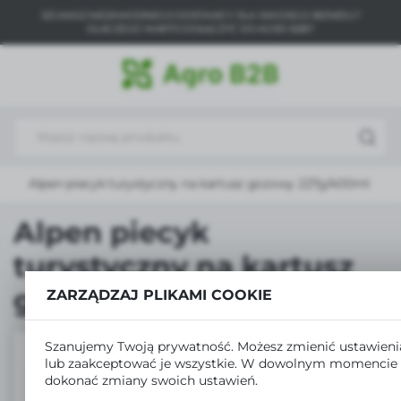
SZUKASZ NIEZAWODNEGO DOSTAWCY DLA SWOJEGO BIZNESU?
USTAWIENIA REGIONALNE
DLACZEGO WARTO DOŁĄCZYĆ DO AGRO B2B?
Lokalizacja
Polska
Język
polski
Alpen piecyk turystyczny na kartusz gozowy 227g/400ml
Waluta
Polski złoty (PLN)
Alpen piecyk
turystyczny na kartusz
ZAPISZ
gozowy 227g/400ml
ZARZĄDZAJ PLIKAMI COOKIE
Szanujemy Twoją prywatność. Możesz zmienić ustawieni
lub zaakceptować je wszystkie. W dowolnym momencie
dokonać zmiany swoich ustawień.