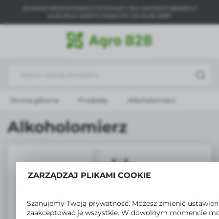
SZUKASZ NIEZAWODNEGO DOSTAWCY DLA SWOJEGO BIZNESU?
USTAWIENIA REGIONALNE
DLACZEGO WARTO DOŁĄCZYĆ DO AGRO B2B?
Lokalizacja
Polska
Język
polski
Strona główna
Produkty
Alkoholomierz
Waluta
Polski złoty (PLN)
Alkoholomierz
ZAPISZ
ZARZĄDZAJ PLIKAMI COOKIE
Szanujemy Twoją prywatność. Możesz zmienić ustawieni
zaakceptować je wszystkie. W dowolnym momencie mo