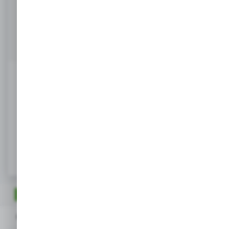
Masz pytanie
+48 518 032 955
Zapraszamy pn. - pt. : 08.00-17.00, sob 8:00-13.00
info@agrob2b.pl
Ceny produktów oraz dodatkowe informacje
widoczne po rejestracji i logowaniu
LOGOWANIE / REJESTRACJA
OPIS PRODUKTU
Opis produktu