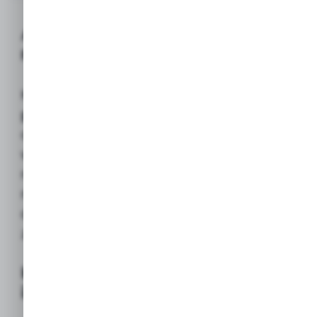
Alkoholomierz (Spirytusomierz)
Precyzyjny 0-96% CHOMIK
Klasyczny, szklany
przyrząd
pomiarowy
przeznaczony do
określania
stężenia alkoholu
(etanolu)
w czystych, niesłodzonych i niebarwionych
roztworach spirytusowych. Jest to
niezbędny element wyposażenia każdego
domowego winiarza i gorzelnika,
zapewniający precyzyjny pomiar.
Kluczowe właściwości
i zastosowanie