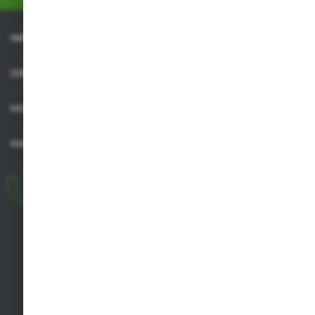
INFORMACJE
OBSŁUGA KLIENTA
MOJE KONTO
MASZ PYTANIE
+48 518 032 955
pon.-pt. 8.00-17.00, sob. 8.00-13.00
biuro@agrob2b.pl
Płoniawy Bramura 21
06-210 Płoniawy
FORMULARZ KONTAKTOWY