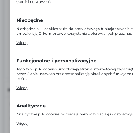
swoich ustawień.
Niezbędne
Niezbędne pliki cookies służą do prawidłowego funkcjonowania st
umożliwiają Ci komfortowe korzystanie z oferowanych przez nas 
Pliki cookies odpowiadają na podejmowane przez Ciebie działania
Więcej
dostosowania Twoich ustawień preferencji prywatności, logowan
formularzy. Dzięki plikom cookies strona, z której korzystasz, moż
Funkcjonalne i personalizacyjne
Tego typu pliki cookies umożliwiają stronie internetowej zapam
przez Ciebie ustawień oraz personalizację określonych funkcjon
treści.
Dzięki tym plikom cookies możemy zapewnić Ci większy komfort 
Więcej
INFORMACJE
funkcjonalności naszej strony poprzez dopasowanie jej do Twoic
preferencji. Wyrażenie zgody na funkcjonalne i personalizacyjne p
dostępność większej ilości funkcji na stronie.
EAN:
5907692700070
Analityczne
Analityczne pliki cookies pomagają nam rozwijać się i dostosow
Kod:
WIN0070
Cookies analityczne pozwalają na uzyskanie informacji w zakresi
Więcej
internetowej, miejsca oraz częstotliwości, z jaką odwiedzane są
pozwalają nam na ocenę naszych serwisów internetowych pod w
Jednostka miary: