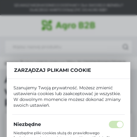
SZUKASZ NIEZAWODNEGO DOSTAWCY DLA SWOJEGO BIZNESU?
USTAWIENIA REGIONALNE
DLACZEGO WARTO DOŁĄCZYĆ DO AGRO B2B?
Lokalizacja
Polska
Język
polski
Agronas Życica wielokwiatowa 25kg PL230/09/10060/Z209/A
Waluta
ZARZĄDZAJ PLIKAMI COOKIE
Polski złoty (PLN)
Agronas Życica
Szanujemy Twoją prywatność. Możesz zmienić
wielokwiatowa 25kg
ustawienia cookies lub zaakceptować je wszystkie.
ZAPISZ
W dowolnym momencie możesz dokonać zmiany
PL230/09/10060/Z209/A
swoich ustawień.
Niezbędne
Niezbędne pliki cookies służą do prawidłowego