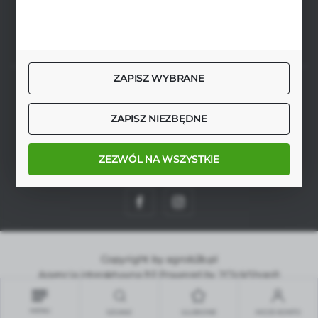
FORMULARZ KONTAKTOWY
ZAPISZ WYBRANE
SZYBKA DOSTAWA
ZAPISZ NIEZBĘDNE
ZEZWÓL NA WSZYSTKIE
DOŁĄCZ DO NAS
Copyright by agrob2b.pl
Agencja interaktywna
[ti]
Powered by
2ClickShop®
MENU
SZUKAJ
ULUBIONE
MOJE KONTO