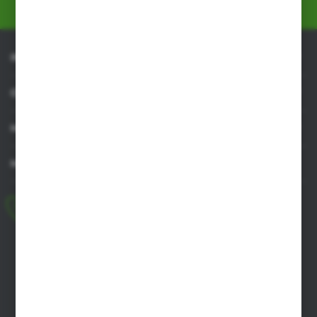
INFORMACJE
OBSŁUGA KLIENTA
MOJE KONTO
MASZ PYTANIE
+48 518 032 955
pon.-pt. 8.00-17.00, sob. 8.00-13.00
biuro@agrob2b.pl
Płoniawy Bramura 21
06-210 Płoniawy