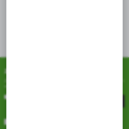
Nie nadaje się do trwałych użytków zielonych
Rekomendowana do mieszanek
wielogatunkowych z wysokimi dawkami azotu
Dane techniczne
Zapisz się do newslettera
Zapisz się do newslettera na naszym sklepie internetowym i
otrzymuj
informacje o nowościach i promocjach.
ZAPISZ SIĘ
Wyrażam zgodę na otrzymywanie drogą elektroniczną na wskazany
przeze mnie adres e-mail informacji dotyczących usług świadczonych
przez Administratora. Zgoda może zostać cofnięta w każdym czasie.
Polityka prywatności
*