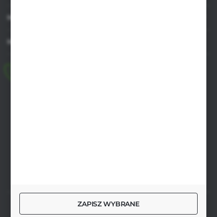
MOJE KONTO
MASZ PYTANIE
+48 518 032 955
pon.-pt. 8.00-17.00, sob. 8.00-13.00
biuro@agrob2b.pl
Płoniawy Bramura 21
06-210 Płoniawy
FORMULARZ KONTAKTOWY
ZAPISZ WYBRANE
SZYBKA DOSTAWA