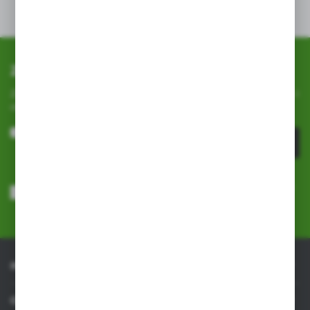
wiele lat.
Zapisz się do newslettera
Zapisz się do newslettera na naszym sklepie internetowym i
otrzymuj
informacje o nowościach i promocjach.
ZAPISZ SIĘ
Wyrażam zgodę na otrzymywanie drogą elektroniczną na wskazany
przeze mnie adres e-mail informacji dotyczących usług świadczonych
przez Administratora. Zgoda może zostać cofnięta w każdym czasie.
Polityka prywatności
*
INFORMACJE
OBSŁUGA KLIENTA