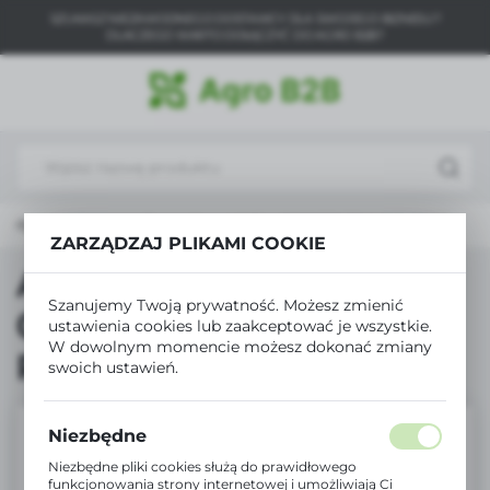
SZUKASZ NIEZAWODNEGO DOSTAWCY DLA SWOJEGO BIZNESU?
USTAWIENIA REGIONALNE
DLACZEGO WARTO DOŁĄCZYĆ DO AGRO B2B?
Lokalizacja
Polska
Język
polski
dukty
Agronas Trawa Sport 0.5kg PL130/09/10060/M103/A
ZARZĄDZAJ PLIKAMI COOKIE
Waluta
Polski złoty (PLN)
Agronas Trawa Sport
Szanujemy Twoją prywatność. Możesz zmienić
0.5kg
ustawienia cookies lub zaakceptować je wszystkie.
ZAPISZ
W dowolnym momencie możesz dokonać zmiany
PL130/09/10060/M103/A
swoich ustawień.
Niezbędne
Niezbędne pliki cookies służą do prawidłowego
funkcjonowania strony internetowej i umożliwiają Ci