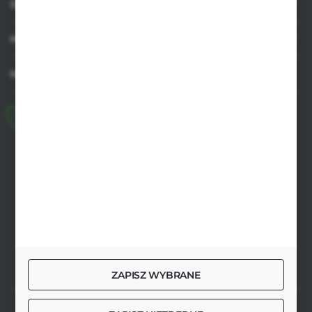
OBSŁUGA KLIENTA
MOJE KONTO
MASZ PYTANIE
+48 518 032 955
pon.-pt. 8.00-17.00, sob. 8.00-13.00
biuro@agrob2b.pl
Płoniawy Bramura 21
06-210 Płoniawy
FORMULARZ KONTAKTOWY
ZAPISZ WYBRANE