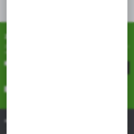
Zapisz się do newslettera
Zapisz się do newslettera na naszym sklepie internetowym i
otrzymuj
informacje o nowościach i promocjach.
ZAPISZ SIĘ
Wyrażam zgodę na otrzymywanie drogą elektroniczną na wskazany
przeze mnie adres e-mail informacji dotyczących usług świadczonych
przez Administratora. Zgoda może zostać cofnięta w każdym czasie.
Polityka prywatności
*
INFORMACJE