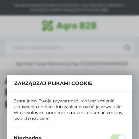
SZUKASZ NIEZAWODNEGO DOSTAWCY DLA SWOJEGO BIZNESU?
USTAWIENIA REGIONALNE
DLACZEGO WARTO DOŁĄCZYĆ DO AGRO B2B?
Lokalizacja
Polska
Język
polski
ty
Agronas Trawa Renowacja 1kg PL130/09/10060/M165/A
Waluta
Polski złoty (PLN)
Agronas Trawa
ZARZĄDZAJ PLIKAMI COOKIE
Renowacja 1kg
ZAPISZ
PL130/09/10060/M165/A
Szanujemy Twoją prywatność. Możesz zmienić
ustawienia cookies lub zaakceptować je wszystkie.
W dowolnym momencie możesz dokonać zmiany
swoich ustawień.
Niezbędne