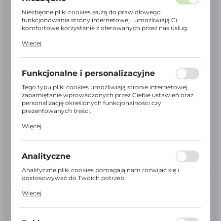
Niezbędne pliki cookies służą do prawidłowego
funkcjonowania strony internetowej i umożliwiają Ci
komfortowe korzystanie z oferowanych przez nas usług.
Pliki cookies odpowiadają na podejmowane przez Ciebie
Więcej
działania w celu m.in. dostosowania Twoich ustawień
preferencji prywatności, logowania czy wypełniania
formularzy. Dzięki plikom cookies strona, z której
korzystasz, może działać bez zakłóceń.
Funkcjonalne i personalizacyjne
Tego typu pliki cookies umożliwiają stronie internetowej
zapamiętanie wprowadzonych przez Ciebie ustawień oraz
personalizację określonych funkcjonalności czy
prezentowanych treści.
Dzięki tym plikom cookies możemy zapewnić Ci większy
Więcej
komfort korzystania z funkcjonalności naszej strony
poprzez dopasowanie jej do Twoich indywidualnych
preferencji. Wyrażenie zgody na funkcjonalne i
personalizacyjne pliki cookies gwarantuje dostępność
Analityczne
większej ilości funkcji na stronie.
Analityczne pliki cookies pomagają nam rozwijać się i
dostosowywać do Twoich potrzeb.
INFORMACJE
Cookies analityczne pozwalają na uzyskanie informacji w
Więcej
zakresie wykorzystywania witryny internetowej, miejsca
oraz częstotliwości, z jaką odwiedzane są nasze serwisy
EAN:
5906213023384
www. Dane pozwalają nam na ocenę naszych serwisów
internetowych pod względem ich popularności wśród