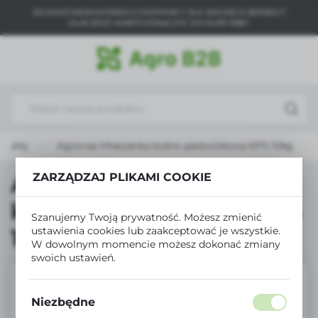
SZUKASZ NIEZAWODNEGO DOSTAWCY DLA SWOJEGO BIZNESU?
USTAWIENIA REGIONALNE
DLACZEGO WARTO DOŁĄCZYĆ DO AGRO B2B?
Lokalizacja
Polska
Język
polski
odukty
Agronas Mieszanka kośno-pastwiskowa KPS 10kg
Waluta
Polski złoty (PLN)
ZARZĄDZAJ PLIKAMI COOKIE
Agronas Mieszanka
kośno-pastwiskowa KPS
Szanujemy Twoją prywatność. Możesz zmienić
ZAPISZ
10kg
ustawienia cookies lub zaakceptować je wszystkie.
W dowolnym momencie możesz dokonać zmiany
swoich ustawień.
Niezbędne