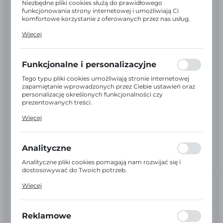
Niezbędne pliki cookies służą do prawidłowego
funkcjonowania strony internetowej i umożliwiają Ci
komfortowe korzystanie z oferowanych przez nas usług.
Pliki cookies odpowiadają na podejmowane przez Ciebie
Więcej
działania w celu m.in. dostosowania Twoich ustawień
preferencji prywatności, logowania czy wypełniania
formularzy. Dzięki plikom cookies strona, z której
korzystasz, może działać bez zakłóceń.
Funkcjonalne i personalizacyjne
Tego typu pliki cookies umożliwiają stronie internetowej
zapamiętanie wprowadzonych przez Ciebie ustawień oraz
personalizację określonych funkcjonalności czy
prezentowanych treści.
Dzięki tym plikom cookies możemy zapewnić Ci większy
Więcej
komfort korzystania z funkcjonalności naszej strony
poprzez dopasowanie jej do Twoich indywidualnych
preferencji. Wyrażenie zgody na funkcjonalne i
personalizacyjne pliki cookies gwarantuje dostępność
Analityczne
większej ilości funkcji na stronie.
Analityczne pliki cookies pomagają nam rozwijać się i
dostosowywać do Twoich potrzeb.
Cookies analityczne pozwalają na uzyskanie informacji w
Więcej
INFORMACJE
zakresie wykorzystywania witryny internetowej, miejsca
oraz częstotliwości, z jaką odwiedzane są nasze serwisy
www. Dane pozwalają nam na ocenę naszych serwisów
EAN:
internetowych pod względem ich popularności wśród
Reklamowe
użytkowników. Zgromadzone informacje są przetwarzane