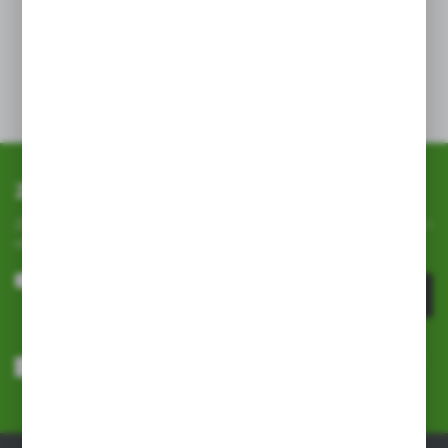
Dobre dopasowanie do gleb średnich
i słabszych
Dane techniczne
Zapisz się do newslettera
Zapisz się do newslettera na naszym sklepie internetowym i
otrzymuj
informacje o nowościach i promocjach.
ZAPISZ SIĘ
Wyrażam zgodę na otrzymywanie drogą elektroniczną na wskazany
przeze mnie adres e-mail informacji dotyczących usług świadczonych
przez Administratora. Zgoda może zostać cofnięta w każdym czasie.
Polityka prywatności
*