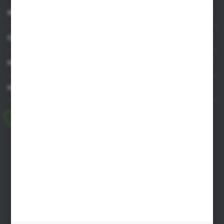
INFORMACJE
OBSŁUGA KLIENTA
MOJE KONTO
MASZ PYTANIE
+48 518 032 955
pon.-pt. 8.00-17.00, sob. 8.00-13.00
biuro@agrob2b.pl
Płoniawy Bramura 21
06-210 Płoniawy
FORMULARZ KONTAKTOWY