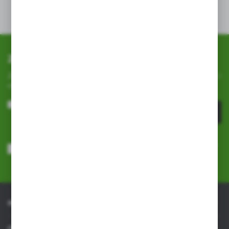
Dane techniczne
Zapisz się do newslettera
Zapisz się do newslettera na naszym sklepie internetowym i
otrzymuj
informacje o nowościach i promocjach.
ZAPISZ SIĘ
Wyrażam zgodę na otrzymywanie drogą elektroniczną na wskazany
przeze mnie adres e-mail informacji dotyczących usług świadczonych
przez Administratora. Zgoda może zostać cofnięta w każdym czasie.
Polityka prywatności
*
INFORMACJE
OBSŁUGA KLIENTA