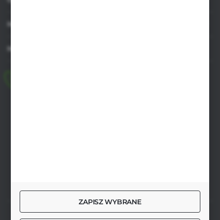
MOJE KONTO
MASZ PYTANIE
+48 518 032 955
pon.-pt. 8.00-17.00, sob. 8.00-13.00
biuro@agrob2b.pl
Płoniawy Bramura 21
06-210 Płoniawy
FORMULARZ KONTAKTOWY
ZAPISZ WYBRANE
SZYBKA DOSTAWA