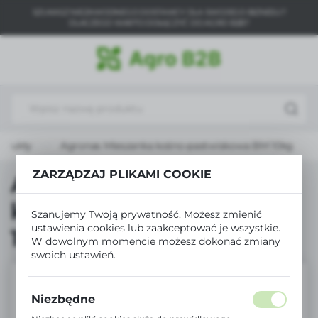
SZUKASZ NIEZAWODNEGO DOSTAWCY DLA SWOJEGO BIZNESU?
USTAWIENIA REGIONALNE
DLACZEGO WARTO DOŁĄCZYĆ DO AGRO B2B?
Lokalizacja
Polska
Język
polski
odukty
Agronas Mieszanka kośno-pastwiskowa BM 10kg
Waluta
Polski złoty (PLN)
ZARZĄDZAJ PLIKAMI COOKIE
Agronas Mieszanka
kośno-pastwiskowa BM
Szanujemy Twoją prywatność. Możesz zmienić
ZAPISZ
ustawienia cookies lub zaakceptować je wszystkie.
10kg
W dowolnym momencie możesz dokonać zmiany
swoich ustawień.
Niezbędne