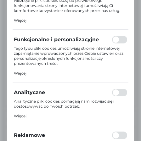
Niezbędne pliki cookies służą do prawidłowego
funkcjonowania strony internetowej i umożliwiają Ci
komfortowe korzystanie z oferowanych przez nas usług.
Pliki cookies odpowiadają na podejmowane przez Ciebie
Więcej
działania w celu m.in. dostosowania Twoich ustawień
preferencji prywatności, logowania czy wypełniania
formularzy. Dzięki plikom cookies strona, z której
korzystasz, może działać bez zakłóceń.
Funkcjonalne i personalizacyjne
Tego typu pliki cookies umożliwiają stronie internetowej
zapamiętanie wprowadzonych przez Ciebie ustawień oraz
personalizację określonych funkcjonalności czy
prezentowanych treści.
Dzięki tym plikom cookies możemy zapewnić Ci większy
Więcej
komfort korzystania z funkcjonalności naszej strony
poprzez dopasowanie jej do Twoich indywidualnych
preferencji. Wyrażenie zgody na funkcjonalne i
personalizacyjne pliki cookies gwarantuje dostępność
Analityczne
większej ilości funkcji na stronie.
Analityczne pliki cookies pomagają nam rozwijać się i
dostosowywać do Twoich potrzeb.
Cookies analityczne pozwalają na uzyskanie informacji w
Więcej
zakresie wykorzystywania witryny internetowej, miejsca
INFORMACJE
oraz częstotliwości, z jaką odwiedzane są nasze serwisy
www. Dane pozwalają nam na ocenę naszych serwisów
internetowych pod względem ich popularności wśród
EAN:
5906213023858
Reklamowe
użytkowników. Zgromadzone informacje są przetwarzane