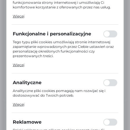
funkcjonowania strony internetowej i umożliwiają Ci
komfortowe korzystanie z oferowanych przez nas usług.
Pliki cookies odpowiadają na podejmowane przez Ciebie
Więcej
działania w celu m.in. dostosowania Twoich ustawień
preferencji prywatności, logowania czy wypełniania
formularzy. Dzięki plikom cookies strona, z której
korzystasz, może działać bez zakłóceń.
Funkcjonalne i personalizacyjne
Tego typu pliki cookies umożliwiają stronie internetowej
zapamiętanie wprowadzonych przez Ciebie ustawień oraz
personalizację określonych funkcjonalności czy
prezentowanych treści.
Dzięki tym plikom cookies możemy zapewnić Ci większy
Więcej
komfort korzystania z funkcjonalności naszej strony
poprzez dopasowanie jej do Twoich indywidualnych
preferencji. Wyrażenie zgody na funkcjonalne i
personalizacyjne pliki cookies gwarantuje dostępność
Analityczne
większej ilości funkcji na stronie.
Analityczne pliki cookies pomagają nam rozwijać się i
dostosowywać do Twoich potrzeb.
Cookies analityczne pozwalają na uzyskanie informacji w
Więcej
zakresie wykorzystywania witryny internetowej, miejsca
INFORMACJE
oraz częstotliwości, z jaką odwiedzane są nasze serwisy
www. Dane pozwalają nam na ocenę naszych serwisów
internetowych pod względem ich popularności wśród
Reklamowe
EAN:
2000000015187
użytkowników. Zgromadzone informacje są przetwarzane
w formie zanonimizowanej. Wyrażenie zgody na