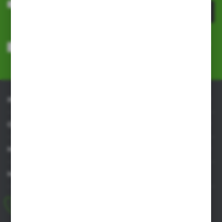
ZAPISZ SIĘ
Wyrażam zgodę na otrzymywanie drogą elektroniczną na wskazany
przeze mnie adres e-mail informacji dotyczących usług świadczonych
przez Administratora. Zgoda może zostać cofnięta w każdym czasie.
Polityka prywatności
*
INFORMACJE
OBSŁUGA KLIENTA
MOJE KONTO
MASZ PYTANIE
+48 518 032 955