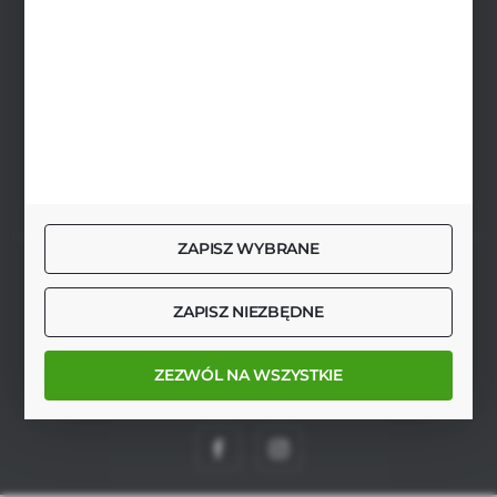
pon.-pt. 8.00-17.00, sob. 8.00-13.00
biuro@agrob2b.pl
Płoniawy Bramura 21
06-210 Płoniawy
FORMULARZ KONTAKTOWY
ZAPISZ WYBRANE
SZYBKA DOSTAWA
ZAPISZ NIEZBĘDNE
ZEZWÓL NA WSZYSTKIE
DOŁĄCZ DO NAS