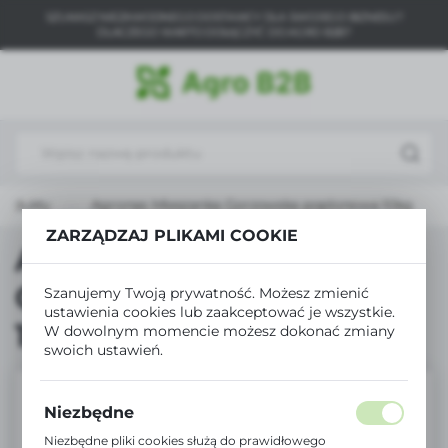
SZUKASZ NIEZAWODNEGO DOSTAWCY DLA SWOJEGO BIZNESU?
USTAWIENIA REGIONALNE
DLACZEGO WARTO DOŁĄCZYĆ DO AGRO B2B?
Lokalizacja
Polska
Język
polski
rodukty
Agronas Mieszanka Gorzowska poplonowa 10kg
Waluta
ZARZĄDZAJ PLIKAMI COOKIE
Polski złoty (PLN)
Agronas Mieszanka
Gorzowska poplonowa
Szanujemy Twoją prywatność. Możesz zmienić
ZAPISZ
ustawienia cookies lub zaakceptować je wszystkie.
10kg
W dowolnym momencie możesz dokonać zmiany
swoich ustawień.
Niezbędne
Niezbędne pliki cookies służą do prawidłowego