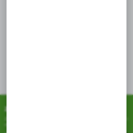
Doskonała do zakiszania
Poprawia strukturę gleby i ogranicza potrzebę
nawożenia azotowego
Możliwość uzyskania do 2 pokosów zimą i 1
wiosną
Świetny przedplon dla kukurydzy i zbóż
Dane techniczne
Zapisz się do newslettera
Zapisz się do newslettera na naszym sklepie internetowym i
otrzymuj
informacje o nowościach i promocjach.