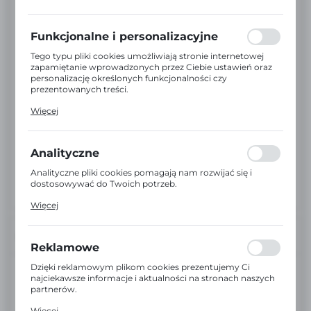
preferencji prywatności, logowania czy wypełniania
formularzy. Dzięki plikom cookies strona, z której
korzystasz, może działać bez zakłóceń.
Funkcjonalne i personalizacyjne
Tego typu pliki cookies umożliwiają stronie internetowej
zapamiętanie wprowadzonych przez Ciebie ustawień oraz
personalizację określonych funkcjonalności czy
prezentowanych treści.
Dzięki tym plikom cookies możemy zapewnić Ci większy
Więcej
komfort korzystania z funkcjonalności naszej strony
poprzez dopasowanie jej do Twoich indywidualnych
preferencji. Wyrażenie zgody na funkcjonalne i
personalizacyjne pliki cookies gwarantuje dostępność
Analityczne
większej ilości funkcji na stronie.
Analityczne pliki cookies pomagają nam rozwijać się i
dostosowywać do Twoich potrzeb.
Cookies analityczne pozwalają na uzyskanie informacji w
Więcej
zakresie wykorzystywania witryny internetowej, miejsca
oraz częstotliwości, z jaką odwiedzane są nasze serwisy
www. Dane pozwalają nam na ocenę naszych serwisów
INFORMACJE
internetowych pod względem ich popularności wśród
Reklamowe
użytkowników. Zgromadzone informacje są przetwarzane
w formie zanonimizowanej. Wyrażenie zgody na
Dzięki reklamowym plikom cookies prezentujemy Ci
EAN:
2000000003856
analityczne pliki cookies gwarantuje dostępność wszystkich
najciekawsze informacje i aktualności na stronach naszych
funkcjonalności.
partnerów.
Kod:
A03856
Promocyjne pliki cookies służą do prezentowania Ci
Więcej