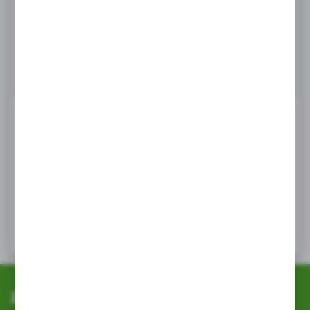
Masz pytanie
+48 518 032 955
Zapraszamy pn. - pt. : 08.00-17.00, sob 8:00-13.00
info@agrob2b.pl
Ceny produktów oraz dodatkowe informacje
widoczne po rejestracji i logowaniu
LOGOWANIE / REJESTRACJA
Zapisz się do newslettera