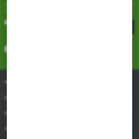
Zapisz się do newslettera na naszym sklepie internetowym i
otrzymuj
informacje o nowościach i promocjach.
ZAPISZ SIĘ
Wyrażam zgodę na otrzymywanie drogą elektroniczną na wskazany
przeze mnie adres e-mail informacji dotyczących usług świadczonych
przez Administratora. Zgoda może zostać cofnięta w każdym czasie.
Polityka prywatności
*
INFORMACJE
OBSŁUGA KLIENTA
MOJE KONTO
MASZ PYTANIE