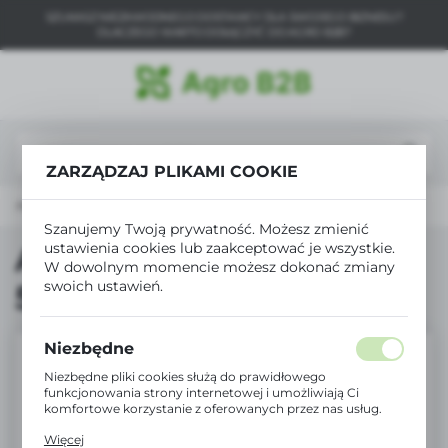
SZUKASZ NIEZAWODNEGO DOSTAWCY DLA SWOJEGO BIZNESU?
USTAWIENIA REGIONALNE
DLACZEGO WARTO DOŁĄCZYĆ DO AGRO B2B?
Lokalizacja
Polska
Język
ZARZĄDZAJ PLIKAMI COOKIE
polski
Strona główna
Produkty
Agro10 Mleko Test 500ml
Waluta
Szanujemy Twoją prywatność. Możesz zmienić
Polski złoty (PLN)
ustawienia cookies lub zaakceptować je wszystkie.
Agro10 Mleko Test
W dowolnym momencie możesz dokonać zmiany
swoich ustawień.
500ml
ZAPISZ
Niezbędne
Niezbędne pliki cookies służą do prawidłowego
funkcjonowania strony internetowej i umożliwiają Ci
komfortowe korzystanie z oferowanych przez nas usług.
Pliki cookies odpowiadają na podejmowane przez Ciebie
Więcej
działania w celu m.in. dostosowania Twoich ustawień