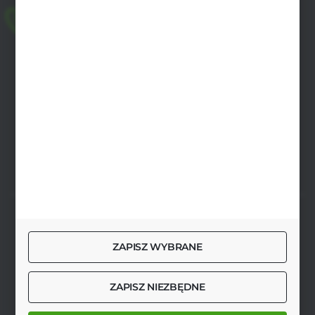
+48 518 032 955
pon.-pt. 8.00-17.00, sob. 8.00-13.00
biuro@agrob2b.pl
Płoniawy Bramura 21
06-210 Płoniawy
FORMULARZ KONTAKTOWY
SZYBKA DOSTAWA
ZAPISZ WYBRANE
ZAPISZ NIEZBĘDNE
DOŁĄCZ DO NAS