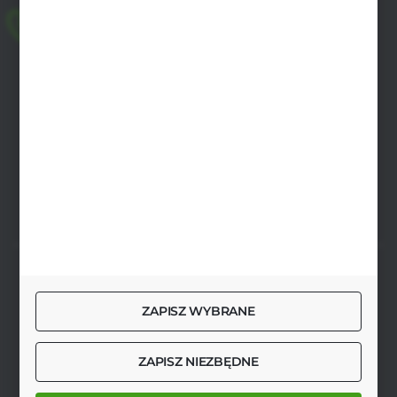
+48 518 032 955
pon.-pt. 8.00-17.00, sob. 8.00-13.00
biuro@agrob2b.pl
Płoniawy Bramura 21
06-210 Płoniawy
FORMULARZ KONTAKTOWY
SZYBKA DOSTAWA
ZAPISZ WYBRANE
ZAPISZ NIEZBĘDNE
DOŁĄCZ DO NAS