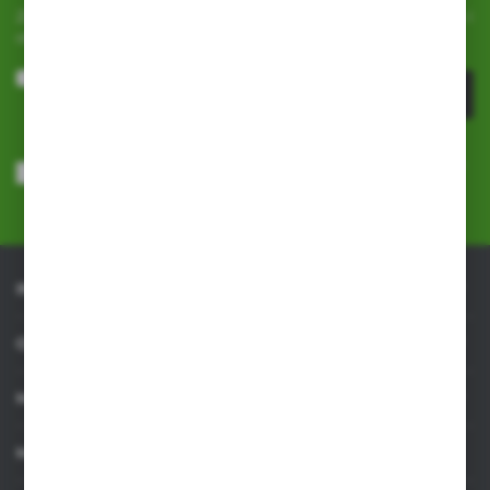
Zapisz się do newslettera na naszym sklepie internetowym i
otrzymuj
informacje o nowościach i promocjach.
ZAPISZ SIĘ
Wyrażam zgodę na otrzymywanie drogą elektroniczną na wskazany
przeze mnie adres e-mail informacji dotyczących usług świadczonych
przez Administratora. Zgoda może zostać cofnięta w każdym czasie.
Polityka prywatności
*
INFORMACJE
OBSŁUGA KLIENTA
MOJE KONTO
MASZ PYTANIE