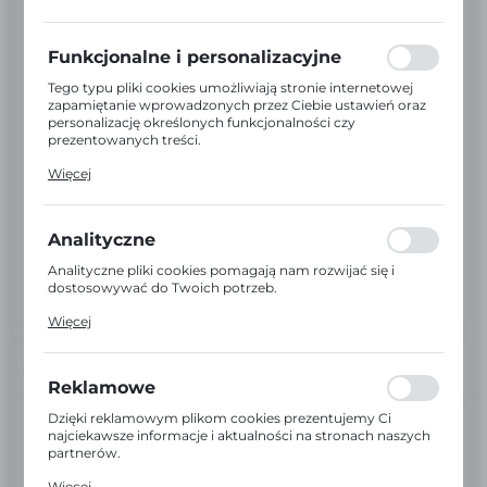
preferencji prywatności, logowania czy wypełniania
formularzy. Dzięki plikom cookies strona, z której
korzystasz, może działać bez zakłóceń.
Funkcjonalne i personalizacyjne
Tego typu pliki cookies umożliwiają stronie internetowej
zapamiętanie wprowadzonych przez Ciebie ustawień oraz
personalizację określonych funkcjonalności czy
prezentowanych treści.
Dzięki tym plikom cookies możemy zapewnić Ci większy
Więcej
komfort korzystania z funkcjonalności naszej strony
poprzez dopasowanie jej do Twoich indywidualnych
preferencji. Wyrażenie zgody na funkcjonalne i
personalizacyjne pliki cookies gwarantuje dostępność
Analityczne
większej ilości funkcji na stronie.
Analityczne pliki cookies pomagają nam rozwijać się i
dostosowywać do Twoich potrzeb.
Cookies analityczne pozwalają na uzyskanie informacji w
Więcej
zakresie wykorzystywania witryny internetowej, miejsca
oraz częstotliwości, z jaką odwiedzane są nasze serwisy
www. Dane pozwalają nam na ocenę naszych serwisów
INFORMACJE
internetowych pod względem ich popularności wśród
Reklamowe
użytkowników. Zgromadzone informacje są przetwarzane
w formie zanonimizowanej. Wyrażenie zgody na
Dzięki reklamowym plikom cookies prezentujemy Ci
EAN:
2000000016382
analityczne pliki cookies gwarantuje dostępność wszystkich
najciekawsze informacje i aktualności na stronach naszych
funkcjonalności.
partnerów.
Kod:
A16382
Promocyjne pliki cookies służą do prezentowania Ci
Więcej