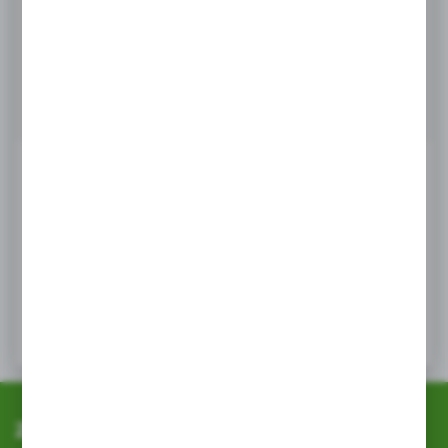
Masz pytanie
+48 518 032 955
Zapraszamy pn. - pt. : 08.00-17.00, sob 8:00-13.00
info@agrob2b.pl
Ceny produktów oraz dodatkowe informacje
widoczne po rejestracji i logowaniu
LOGOWANIE / REJESTRACJA
Zapisz się do newslettera