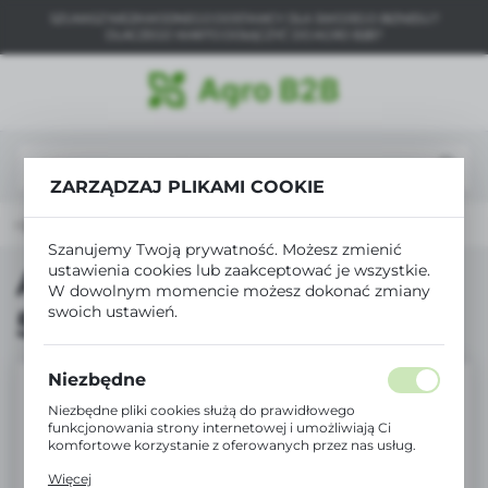
SZUKASZ NIEZAWODNEGO DOSTAWCY DLA SWOJEGO BIZNESU?
USTAWIENIA REGIONALNE
DLACZEGO WARTO DOŁĄCZYĆ DO AGRO B2B?
Lokalizacja
Polska
Język
ZARZĄDZAJ PLIKAMI COOKIE
polski
ona główna
Produkty
Agro10 Krem Nagietek 500ml
Waluta
Szanujemy Twoją prywatność. Możesz zmienić
Polski złoty (PLN)
ustawienia cookies lub zaakceptować je wszystkie.
Agro10 Krem Nagietek
W dowolnym momencie możesz dokonać zmiany
swoich ustawień.
500ml
ZAPISZ
Niezbędne
Niezbędne pliki cookies służą do prawidłowego
funkcjonowania strony internetowej i umożliwiają Ci
komfortowe korzystanie z oferowanych przez nas usług.
Pliki cookies odpowiadają na podejmowane przez Ciebie
Więcej
działania w celu m.in. dostosowania Twoich ustawień