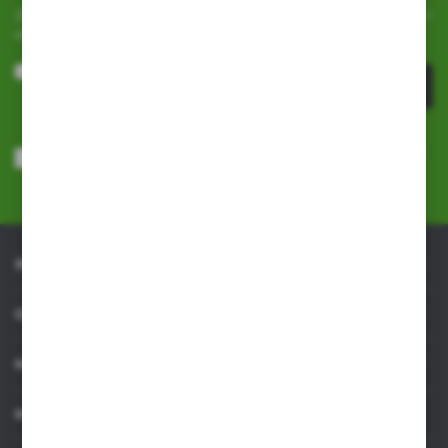
Zapisz się do newslettera na naszym sklepie internetowym i
otrzymuj
informacje o nowościach i promocjach.
ZAPISZ SIĘ
Wyrażam zgodę na otrzymywanie drogą elektroniczną na wskazany
przeze mnie adres e-mail informacji dotyczących usług świadczonych
przez Administratora. Zgoda może zostać cofnięta w każdym czasie.
Polityka prywatności
*
INFORMACJE
OBSŁUGA KLIENTA
MOJE KONTO
MASZ PYTANIE