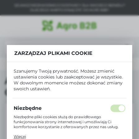
SZUKASZ NIEZAWODNEGO DOSTAWCY DLA SWOJEGO BIZNESU?
USTAWIENIA REGIONALNE
DLACZEGO WARTO DOŁĄCZYĆ DO AGRO B2B?
Lokalizacja
Polska
Język
ZARZĄDZAJ PLIKAMI COOKIE
polski
Produkty
Agro10 Drób Nioska Omega 3 sypka 25kg
Waluta
Szanujemy Twoją prywatność. Możesz zmienić
Polski złoty (PLN)
ustawienia cookies lub zaakceptować je wszystkie.
Agro10 Drób Nioska
W dowolnym momencie możesz dokonać zmiany
swoich ustawień.
Omega 3 sypka 25kg
ZAPISZ
Niezbędne
Niezbędne pliki cookies służą do prawidłowego
funkcjonowania strony internetowej i umożliwiają Ci
komfortowe korzystanie z oferowanych przez nas usług.
Pliki cookies odpowiadają na podejmowane przez Ciebie
Więcej
działania w celu m.in. dostosowania Twoich ustawień