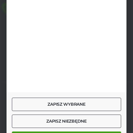
+48 518 032 955
pon.-pt. 8.00-17.00, sob. 8.00-13.00
biuro@agrob2b.pl
Płoniawy Bramura 21
06-210 Płoniawy
FORMULARZ KONTAKTOWY
SZYBKA DOSTAWA
ZAPISZ WYBRANE
ZAPISZ NIEZBĘDNE
DOŁĄCZ DO NAS