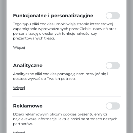
preferencji prywatności, logowania czy wypełniania
formularzy. Dzięki plikom cookies strona, z której
korzystasz, może działać bez zakłóceń.
Funkcjonalne i personalizacyjne
Tego typu pliki cookies umożliwiają stronie internetowej
zapamiętanie wprowadzonych przez Ciebie ustawień oraz
personalizację określonych funkcjonalności czy
prezentowanych treści.
Dzięki tym plikom cookies możemy zapewnić Ci większy
Więcej
komfort korzystania z funkcjonalności naszej strony
poprzez dopasowanie jej do Twoich indywidualnych
preferencji. Wyrażenie zgody na funkcjonalne i
personalizacyjne pliki cookies gwarantuje dostępność
Analityczne
większej ilości funkcji na stronie.
Analityczne pliki cookies pomagają nam rozwijać się i
dostosowywać do Twoich potrzeb.
Cookies analityczne pozwalają na uzyskanie informacji w
Więcej
zakresie wykorzystywania witryny internetowej, miejsca
oraz częstotliwości, z jaką odwiedzane są nasze serwisy
www. Dane pozwalają nam na ocenę naszych serwisów
INFORMACJE
internetowych pod względem ich popularności wśród
Reklamowe
użytkowników. Zgromadzone informacje są przetwarzane
w formie zanonimizowanej. Wyrażenie zgody na
Dzięki reklamowym plikom cookies prezentujemy Ci
EAN:
2000000021157
analityczne pliki cookies gwarantuje dostępność wszystkich
najciekawsze informacje i aktualności na stronach naszych
funkcjonalności.
partnerów.
Kod:
A2083
Promocyjne pliki cookies służą do prezentowania Ci
Więcej