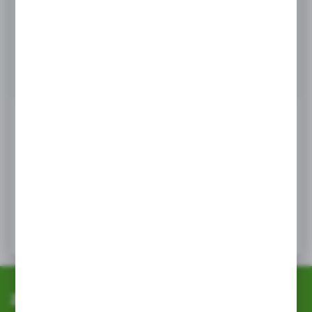
Masz pytanie
+48 518 032 955
Zapraszamy pn. - pt. : 08.00-17.00, sob 8:00-13.00
info@agrob2b.pl
Ceny produktów oraz dodatkowe informacje
widoczne po rejestracji i logowaniu
LOGOWANIE / REJESTRACJA
Zapisz się do newslettera