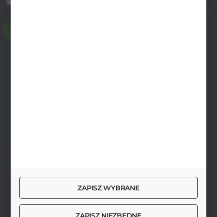
MASZ PYTANIE
+48 518 032 955
pon.-pt. 8.00-17.00, sob. 8.00-13.00
biuro@agrob2b.pl
Płoniawy Bramura 21
06-210 Płoniawy
FORMULARZ KONTAKTOWY
SZYBKA DOSTAWA
ZAPISZ WYBRANE
ZAPISZ NIEZBĘDNE