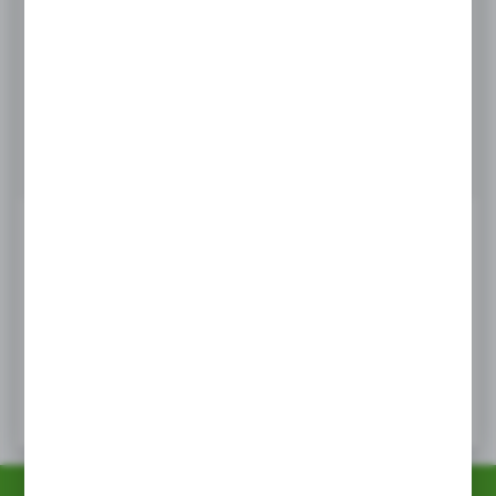
Masz pytanie
+48 518 032 955
Zapraszamy pn. - pt. : 08.00-17.00, sob 8:00-13.00
info@agrob2b.pl
Ceny produktów oraz dodatkowe informacje
widoczne po rejestracji i logowaniu
LOGOWANIE / REJESTRACJA