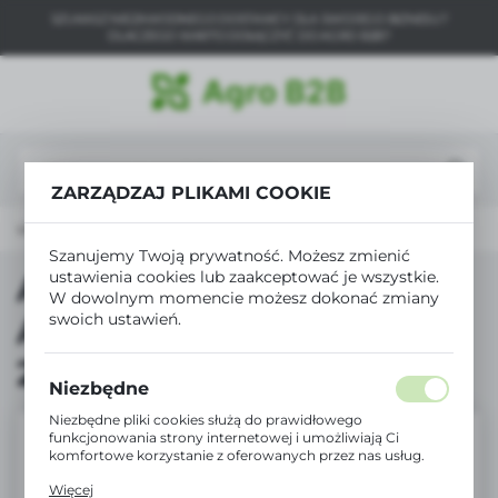
SZUKASZ NIEZAWODNEGO DOSTAWCY DLA SWOJEGO BIZNESU?
USTAWIENIA REGIONALNE
DLACZEGO WARTO DOŁĄCZYĆ DO AGRO B2B?
Lokalizacja
Polska
Język
ZARZĄDZAJ PLIKAMI COOKIE
polski
odukty
Agro10 Bydło MPU Agrowit Krowa Mleczna 25kg
Waluta
Szanujemy Twoją prywatność. Możesz zmienić
Polski złoty (PLN)
Agro10 Bydło MPU
ustawienia cookies lub zaakceptować je wszystkie.
W dowolnym momencie możesz dokonać zmiany
Agrowit Krowa Mleczna
swoich ustawień.
ZAPISZ
25kg
Niezbędne
Niezbędne pliki cookies służą do prawidłowego
funkcjonowania strony internetowej i umożliwiają Ci
komfortowe korzystanie z oferowanych przez nas usług.
Pliki cookies odpowiadają na podejmowane przez Ciebie
Więcej
działania w celu m.in. dostosowania Twoich ustawień