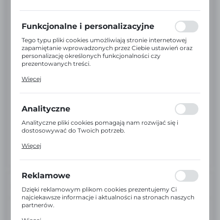
preferencji prywatności, logowania czy wypełniania
formularzy. Dzięki plikom cookies strona, z której
korzystasz, może działać bez zakłóceń.
Funkcjonalne i personalizacyjne
Tego typu pliki cookies umożliwiają stronie internetowej
zapamiętanie wprowadzonych przez Ciebie ustawień oraz
personalizację określonych funkcjonalności czy
prezentowanych treści.
Dzięki tym plikom cookies możemy zapewnić Ci większy
Więcej
komfort korzystania z funkcjonalności naszej strony
poprzez dopasowanie jej do Twoich indywidualnych
preferencji. Wyrażenie zgody na funkcjonalne i
personalizacyjne pliki cookies gwarantuje dostępność
Analityczne
większej ilości funkcji na stronie.
Analityczne pliki cookies pomagają nam rozwijać się i
dostosowywać do Twoich potrzeb.
Cookies analityczne pozwalają na uzyskanie informacji w
Więcej
zakresie wykorzystywania witryny internetowej, miejsca
oraz częstotliwości, z jaką odwiedzane są nasze serwisy
www. Dane pozwalają nam na ocenę naszych serwisów
internetowych pod względem ich popularności wśród
Reklamowe
użytkowników. Zgromadzone informacje są przetwarzane
INFORMACJE
w formie zanonimizowanej. Wyrażenie zgody na
Dzięki reklamowym plikom cookies prezentujemy Ci
analityczne pliki cookies gwarantuje dostępność wszystkich
najciekawsze informacje i aktualności na stronach naszych
funkcjonalności.
partnerów.
EAN:
2000000021089
Promocyjne pliki cookies służą do prezentowania Ci