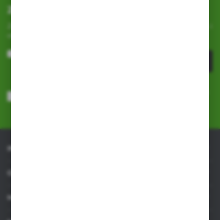
Zapisz się do newslettera
Zapisz się do newslettera na naszym sklepie internetowym i
otrzymuj
informacje o nowościach i promocjach.
ZAPISZ SIĘ
Wyrażam zgodę na otrzymywanie drogą elektroniczną na wskazany
przeze mnie adres e-mail informacji dotyczących usług świadczonych
przez Administratora. Zgoda może zostać cofnięta w każdym czasie.
Polityka prywatności
*
INFORMACJE
OBSŁUGA KLIENTA
MOJE KONTO