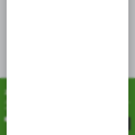
Zapisz się do newslettera
Zapisz się do newslettera na naszym sklepie internetowym i
otrzymuj
informacje o nowościach i promocjach.
ZAPISZ SIĘ