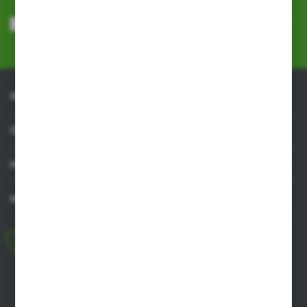
Wyrażam zgodę na otrzymywanie drogą elektroniczną na wskazany
przeze mnie adres e-mail informacji dotyczących usług świadczonych
przez Administratora. Zgoda może zostać cofnięta w każdym czasie.
Polityka prywatności
*
INFORMACJE
OBSŁUGA KLIENTA
MOJE KONTO
MASZ PYTANIE
+48 518 032 955
pon.-pt. 8.00-17.00, sob. 8.00-13.00
biuro@agrob2b.pl