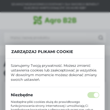
SZUKASZ NIEZAWODNEGO DOSTAWCY DLA SWOJEGO BIZNESU?
USTAWIENIA REGIONALNE
DLACZEGO WARTO DOŁĄCZYĆ DO AGRO B2B?
Lokalizacja
Polska
Język
polski
Produkty
Agro10 Bydło Korektor Opas 38 25kg / 10+1
ZARZĄDZAJ PLIKAMI COOKIE
Waluta
Polski złoty (PLN)
Agro10 Bydło Korektor
Szanujemy Twoją prywatność. Możesz zmienić
ustawienia cookies lub zaakceptować je wszystkie.
Opas 38 25kg / 10+1
W dowolnym momencie możesz dokonać zmiany
ZAPISZ
swoich ustawień.
Niezbędne
Niezbędne pliki cookies służą do prawidłowego
funkcjonowania strony internetowej i umożliwiają Ci
komfortowe korzystanie z oferowanych przez nas usług.