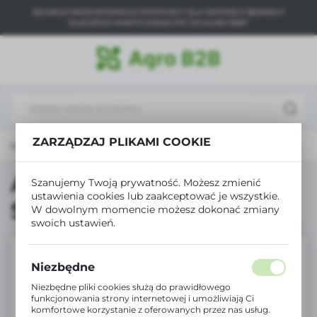
SZUKASZ NIEZAWODNEGO DOSTAWCY DLA SWOJEGO BIZNESU?
USTAWIENIA REGIONALNE
DLACZEGO WARTO DOŁĄCZYĆ DO AGRO B2B?
Lokalizacja
Polska
Język
polski
ZARZĄDZAJ PLIKAMI COOKIE
Produkty
Agro10 Bydło Agrosach SC drożdże 25kg / 10+1
Waluta
Polski złoty (PLN)
Agro10 Bydło Agrosach
Szanujemy Twoją prywatność. Możesz zmienić
ustawienia cookies lub zaakceptować je wszystkie.
SC drożdże 25kg / 10+1
W dowolnym momencie możesz dokonać zmiany
ZAPISZ
swoich ustawień.
Niezbędne
Niezbędne pliki cookies służą do prawidłowego
funkcjonowania strony internetowej i umożliwiają Ci
komfortowe korzystanie z oferowanych przez nas usług.