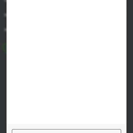
MOJE KONTO
MASZ PYTANIE
+48 518 032 955
pon.-pt. 8.00-17.00, sob. 8.00-13.00
biuro@agrob2b.pl
Płoniawy Bramura 21
06-210 Płoniawy
FORMULARZ KONTAKTOWY
SZYBKA DOSTAWA