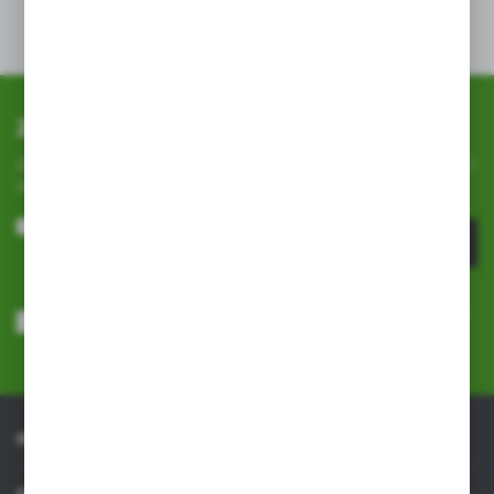
Zapisz się do newslettera
Zapisz się do newslettera na naszym sklepie internetowym i
otrzymuj
informacje o nowościach i promocjach.
ZAPISZ SIĘ
Wyrażam zgodę na otrzymywanie drogą elektroniczną na wskazany
przeze mnie adres e-mail informacji dotyczących usług świadczonych
przez Administratora. Zgoda może zostać cofnięta w każdym czasie.
Polityka prywatności
*
INFORMACJE
OBSŁUGA KLIENTA