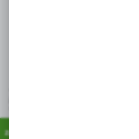
Odkurzanie: Do
skimmera
.
głębszego czyszczenia
lub pompy
dna zaleca się
podłączenie głowicy
odkurzacza (często
element zestawu
lub kupowany
oddzielnie) do
*Uwaga: Regularne czyszczenie manualne
jest kluczem do ograniczenia ilości
stosowanej chemii basenowej.*
Zapisz się do newslettera