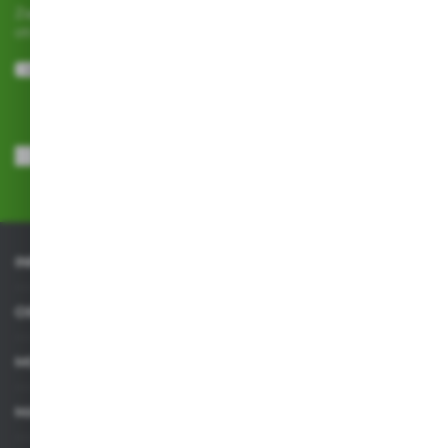
Zapisz się do newslettera na naszym sklepie internetowym i
otrzymuj
informacje o nowościach i promocjach.
ZAPISZ SIĘ
Wyrażam zgodę na otrzymywanie drogą elektroniczną na wskazany
przeze mnie adres e-mail informacji dotyczących usług świadczonych
przez Administratora. Zgoda może zostać cofnięta w każdym czasie.
Polityka prywatności
*
INFORMACJE
OBSŁUGA KLIENTA
MOJE KONTO
MASZ PYTANIE