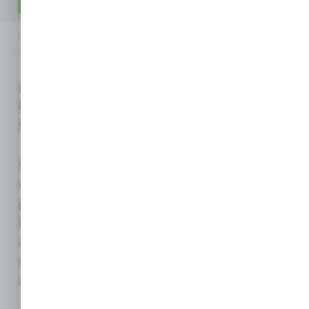
OPIS PRODUKTU
Opis produktu
Zestaw akcesoriów do czyszczenia
basenów Acrylmed / Happool (Siatka +
Szczotka)
Kompletny zestaw podstawowych
akcesoriów przeznaczony do
manualnej
pielęgnacji i utrzymania czystości
wody
basenowej. Umożliwia skuteczne usuwanie
zanieczyszczeń z dna, ścian
oraz powierzchni lustra wody,
zapewniając
klarowność i higienę
.