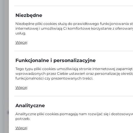
Niezbędne
Niezbędne pliki cookies służą do prawidłowego funkcjonowania s
internetowej i umożliwiają Ci komfortowe korzystanie z oferowan
usług.
Pliki cookies odpowiadają na podejmowane przez Ciebie działania 
Więcej
dostosowania Twoich ustawień preferencji prywatności, logowani
wypełniania formularzy. Dzięki plikom cookies strona, z której ko
działać bez zakłóceń.
Funkcjonalne i personalizacyjne
Tego typu pliki cookies umożliwiają stronie internetowej zapamięt
wprowadzonych przez Ciebie ustawień oraz personalizację okreś
funkcjonalności czy prezentowanych treści.
Dzięki tym plikom cookies możemy zapewnić Ci większy komfort 
Więcej
funkcjonalności naszej strony poprzez dopasowanie jej do Twoic
preferencji. Wyrażenie zgody na funkcjonalne i personalizacyjne pl
gwarantuje dostępność większej ilości funkcji na stronie.
Analityczne
INFORMACJE
Analityczne pliki cookies pomagają nam rozwijać się i dostosow
potrzeb.
Cookies analityczne pozwalają na uzyskanie informacji w zakresi
EAN:
6920388625883
Więcej
witryny internetowej, miejsca oraz częstotliwości, z jaką odwiedz