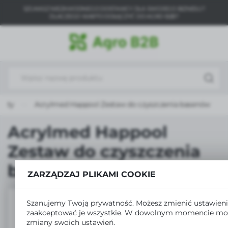
SZUKASZ NIEZAWODNEGO DOSTAWCY DLA SWOJEGO BIZNESU?
USTAWIENIA REGIONALNE
DLACZEGO WARTO DOŁĄCZYĆ DO AGRO B2B?
Lokalizacja
Polska
Język
polski
ukty
Acrylmed Happool Zestaw do czyszczenia basenów
Waluta
Polski złoty (PLN)
Acrylmed Happool
Zestaw do czyszczenia
ZAPISZ
basenów
ZARZĄDZAJ PLIKAMI COOKIE
Szanujemy Twoją prywatność. Możesz zmienić ustawieni
zaakceptować je wszystkie. W dowolnym momencie mo
zmiany swoich ustawień.