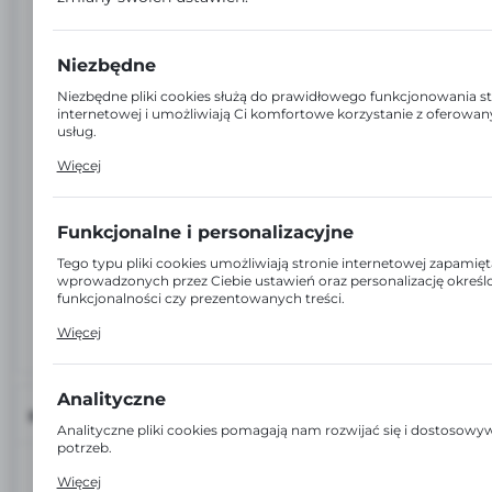
Niezbędne
Niezbędne pliki cookies służą do prawidłowego funkcjonowania s
internetowej i umożliwiają Ci komfortowe korzystanie z oferowan
usług.
Pliki cookies odpowiadają na podejmowane przez Ciebie działania 
Więcej
dostosowania Twoich ustawień preferencji prywatności, logowani
wypełniania formularzy. Dzięki plikom cookies strona, z której ko
działać bez zakłóceń.
Funkcjonalne i personalizacyjne
Tego typu pliki cookies umożliwiają stronie internetowej zapamięt
wprowadzonych przez Ciebie ustawień oraz personalizację okreś
funkcjonalności czy prezentowanych treści.
Dzięki tym plikom cookies możemy zapewnić Ci większy komfort 
Więcej
funkcjonalności naszej strony poprzez dopasowanie jej do Twoic
preferencji. Wyrażenie zgody na funkcjonalne i personalizacyjne pl
gwarantuje dostępność większej ilości funkcji na stronie.
Analityczne
INFORMACJE
Analityczne pliki cookies pomagają nam rozwijać się i dostosow
potrzeb.
EAN:
5905857041358
Cookies analityczne pozwalają na uzyskanie informacji w zakresie
Więcej
wykorzystywania witryny internetowej, miejsca oraz częstotliwości