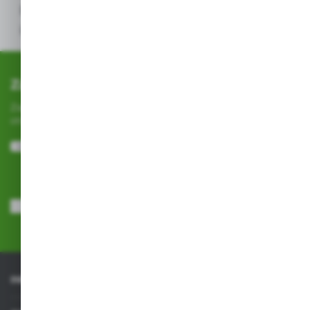
Przed użyciem należy przeczytać etykietę
i stosować się do zalecanych dawek.*
Zapisz się do newslettera
Zapisz się do newslettera na naszym sklepie internetowym i
otrzymuj
informacje o nowościach i promocjach.
ZAPISZ SIĘ
Wyrażam zgodę na otrzymywanie drogą elektroniczną na wskazany
przeze mnie adres e-mail informacji dotyczących usług świadczonych
przez Administratora. Zgoda może zostać cofnięta w każdym czasie.
Polityka prywatności
*
INFORMACJE