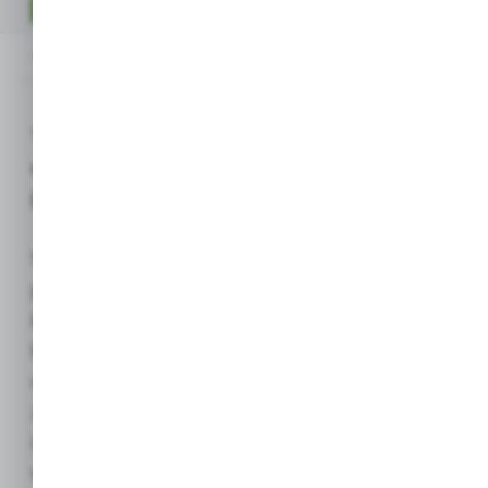
OPIS PRODUKTU
Opis produktu
TRIOCHLOR Tabletki chlorowe 20g do
długotrwałej dezynfekcji 1 kg
(Acrylmed)
Wolno rozpuszczające się tabletki chlorowe
przeznaczone do
ciągłego
i długotrwałego chlorowania
wody
basenowej. Preparat
o działaniu
bakteriobójczym
skutecznie
zwalcza mikroorganizmy, grzyby
i zanieczyszczenia organiczne, utrzymując
wodę higienicznie czystą przez okres do
7