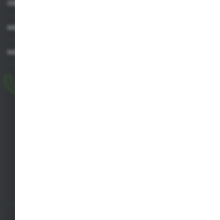
OBSŁUGA KLIENTA
MOJE KONTO
MASZ PYTANIE
+48 518 032 955
pon.-pt. 8.00-17.00, sob. 8.00-13.00
biuro@agrob2b.pl
Płoniawy Bramura 21
06-210 Płoniawy
FORMULARZ KONTAKTOWY