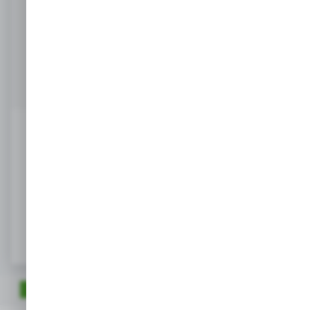
Masz pytanie
+48 518 032 955
Zapraszamy pn. - pt. : 08.00-17.00, sob 8:00-13.00
info@agrob2b.pl
Ceny produktów oraz dodatkowe informacje
widoczne po rejestracji i logowaniu
LOGOWANIE / REJESTRACJA
OPIS PRODUKTU