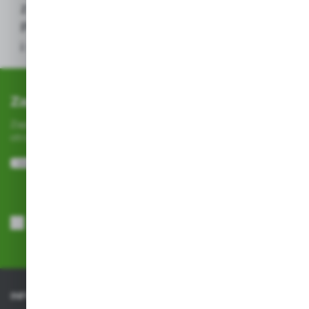
z zachowaniem szczególnej ostrożności.
Przed użyciem należy przeczytać etykietę
i stosować się do zalecanych dawek.*
Zapisz się do newslettera
Zapisz się do newslettera na naszym sklepie internetowym i
otrzymuj
informacje o nowościach i promocjach.
ZAPISZ SIĘ
Wyrażam zgodę na otrzymywanie drogą elektroniczną na wskazany
przeze mnie adres e-mail informacji dotyczących usług świadczonych
przez Administratora. Zgoda może zostać cofnięta w każdym czasie.
Polityka prywatności
*
INFORMACJE