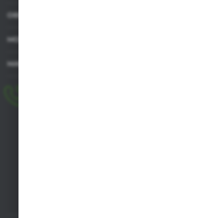
OBSŁUGA KLIENTA
MOJE KONTO
MASZ PYTANIE
+48 518 032 955
pon.-pt. 8.00-17.00, sob. 8.00-13.00
biuro@agrob2b.pl
Płoniawy Bramura 21
06-210 Płoniawy
FORMULARZ KONTAKTOWY