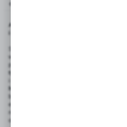
Opis produktu
AC-MITE Płyn do zwalczania roztoczy
i pasożytów 100ml (Acrylmed)
Specjalistyczny, płynny preparat
weterynaryjny (do użytku zewnętrznego)
przeznaczony do zwalczania
roztoczy (w
tym ptaszyńca kurzego)
, wszy, pcheł
i innych pasożytów u
zwierząt
hodowlanych
(np. drób, trzoda chlewna,
bydło). Preparat działa
kontaktowo
,
eliminując szkodniki zarówno
na zwierzętach, jak i w ich najbliższym
otoczeniu.