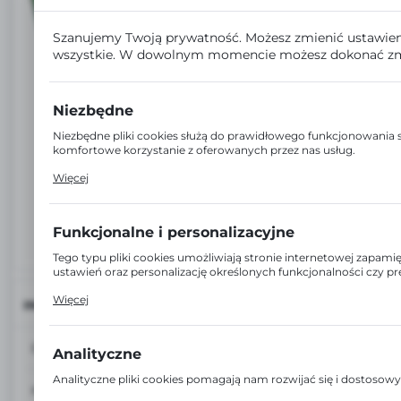
Szanujemy Twoją prywatność. Możesz zmienić ustawien
wszystkie. W dowolnym momencie możesz dokonać zm
Niezbędne
Niezbędne pliki cookies służą do prawidłowego funkcjonowania s
komfortowe korzystanie z oferowanych przez nas usług.
Pliki cookies odpowiadają na podejmowane przez Ciebie działan
Więcej
ustawień preferencji prywatności, logowania czy wypełniania form
której korzystasz, może działać bez zakłóceń.
Funkcjonalne i personalizacyjne
Tego typu pliki cookies umożliwiają stronie internetowej zapam
ustawień oraz personalizację określonych funkcjonalności czy p
Dzięki tym plikom cookies możemy zapewnić Ci większy komfort 
Więcej
INFORMACJE
strony poprzez dopasowanie jej do Twoich indywidualnych prefe
i personalizacyjne pliki cookies gwarantuje dostępność większej il
EAN:
5905857071249
Analityczne
Analityczne pliki cookies pomagają nam rozwijać się i dostosow
Kod:
51612
Cookies analityczne pozwalają na uzyskanie informacji w zakres