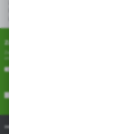
z zachowaniem szczególnej ostrożności.
Przed użyciem należy przeczytać etykietę
i ulotkę informacyjną.*
Zapisz się do newslettera
Zapisz się do newslettera na naszym sklepie internetowym i
otrzymuj
informacje o nowościach i promocjach.
ZAPISZ SIĘ
Wyrażam zgodę na otrzymywanie drogą elektroniczną na wskazany
przeze mnie adres e-mail informacji dotyczących usług świadczonych
przez Administratora. Zgoda może zostać cofnięta w każdym czasie.
Polityka prywatności
*
INFORMACJE