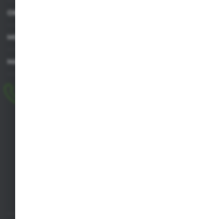
OBSŁUGA KLIENTA
MOJE KONTO
MASZ PYTANIE
+48 518 032 955
pon.-pt. 8.00-17.00, sob. 8.00-13.00
biuro@agrob2b.pl
Płoniawy Bramura 21
06-210 Płoniawy
FORMULARZ KONTAKTOWY