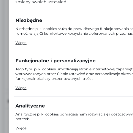
zmiany swoich ustawień.
Niezbędne
Niezbędne pliki cookies służą do prawidłowego funkcjonowania s
i umożliwiają Ci komfortowe korzystanie z oferowanych przez nas
Pliki cookies odpowiadają na podejmowane przez Ciebie działania 
Więcej
dostosowania Twoich ustawień preferencji prywatności, logowani
formularzy. Dzięki plikom cookies strona, z której korzystasz, moż
zakłóceń.
Funkcjonalne i personalizacyjne
Tego typu pliki cookies umożliwiają stronie internetowej zapamięt
wprowadzonych przez Ciebie ustawień oraz personalizację okreś
funkcjonalności czy prezentowanych treści.
Dzięki tym plikom cookies możemy zapewnić Ci większy komfort 
Więcej
funkcjonalności naszej strony poprzez dopasowanie jej do Twoic
preferencji. Wyrażenie zgody na funkcjonalne i personalizacyjne pl
gwarantuje dostępność większej ilości funkcji na stronie.
INFORMACJE
Analityczne
Analityczne pliki cookies pomagają nam rozwijać się i dostosow
EAN:
5905857025228
potrzeb.
Cookies analityczne pozwalają na uzyskanie informacji w zakresi
Więcej
Kod:
ACRYL5228
witryny internetowej, miejsca oraz częstotliwości, z jaką odwiedz