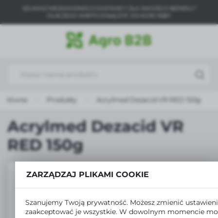
SZUKASZ NIEZAWODNEGO DOSTAWCY DLA SWOJEGO BIZNESU?
USTAWIENIA REGIONALNE
DLACZEGO WARTO DOŁĄCZYĆ DO AGRO B2B?
Lokalizacja
Polska
Język
polski
a główna
Produkty
Acrylmed Dezacid VR RED 150g
Waluta
Polski złoty (PLN)
Acrylmed Dezacid VR
RED 150g
ZAPISZ
ZARZĄDZAJ PLIKAMI COOKIE
Szanujemy Twoją prywatność. Możesz zmienić ustawieni
zaakceptować je wszystkie. W dowolnym momencie mo