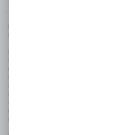
Opis produktu
Dezacid VR RED Proszek biobójczy do
dezynfekcji 150g (Acrylmed)
Profesjonalny preparat biobójczy
w formie
proszku do przygotowania
roztworu
, przeznaczony do czyszczenia
i dezynfekcji powierzchni (podłóg, ścian,
sprzętów) w obecności zwierząt. Jest
niezwykle skuteczny w eliminacji szerokiego
spektrum
patogenów: bakterii, wirusów
i grzybów
, w tym groźnych wirusów jak
H5N1 (ptasia grypa) czy wirusy ASF.