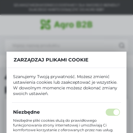
SZUKASZ NIEZAWODNEGO DOSTAWCY DLA SWOJEGO BIZNESU?
USTAWIENIA REGIONALNE
DLACZEGO WARTO DOŁĄCZYĆ DO AGRO B2B?
Lokalizacja
Polska
Język
polski
ZARZĄDZAJ PLIKAMI COOKIE
Produkty
4 łapy dla kota 400g puszka wieprzowina
Waluta
Polski złoty (PLN)
4 łapy dla kota 400g
Szanujemy Twoją prywatność. Możesz zmienić
ustawienia cookies lub zaakceptować je wszystkie.
puszka wieprzowina
W dowolnym momencie możesz dokonać zmiany
ZAPISZ
swoich ustawień.
Niezbędne
Niezbędne pliki cookies służą do prawidłowego
funkcjonowania strony internetowej i umożliwiają Ci
komfortowe korzystanie z oferowanych przez nas usług.