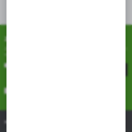
Wilgotność: 65%
Zapisz się do newslettera
Zapisz się do newslettera na naszym sklepie internetowym i
otrzymuj
informacje o nowościach i promocjach.
ZAPISZ SIĘ
Wyrażam zgodę na otrzymywanie drogą elektroniczną na wskazany
przeze mnie adres e-mail informacji dotyczących usług świadczonych
przez Administratora. Zgoda może zostać cofnięta w każdym czasie.
Polityka prywatności
*
INFORMACJE