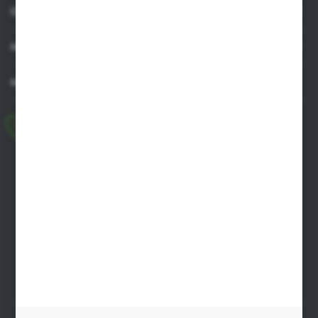
OBSŁUGA KLIENTA
MOJE KONTO
MASZ PYTANIE
+48 518 032 955
pon.-pt. 8.00-17.00, sob. 8.00-13.00
biuro@agrob2b.pl
Płoniawy Bramura 21
06-210 Płoniawy
FORMULARZ KONTAKTOWY