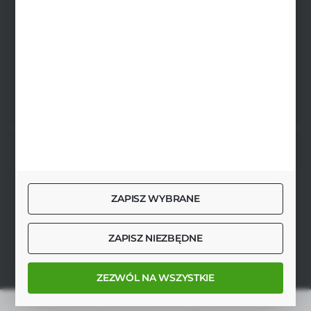
biuro@agrob2b.pl
Płoniawy Bramura 21
06-210 Płoniawy
FORMULARZ KONTAKTOWY
SZYBKA DOSTAWA
ZAPISZ WYBRANE
DOŁĄCZ DO NAS
ZAPISZ NIEZBĘDNE
ZEZWÓL NA WSZYSTKIE