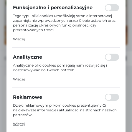
formularzy. Dzięki plikom cookies strona, z której
korzystasz, może działać bez zakłóceń.
Funkcjonalne i personalizacyjne
Tego typu pliki cookies umożliwiają stronie internetowej
zapamiętanie wprowadzonych przez Ciebie ustawień oraz
personalizację określonych funkcjonalności czy
prezentowanych treści.
Dzięki tym plikom cookies możemy zapewnić Ci większy
Więcej
komfort korzystania z funkcjonalności naszej strony
poprzez dopasowanie jej do Twoich indywidualnych
preferencji. Wyrażenie zgody na funkcjonalne i
personalizacyjne pliki cookies gwarantuje dostępność
Analityczne
Domyślnie
FILTRUJ
większej ilości funkcji na stronie.
Analityczne pliki cookies pomagają nam rozwijać się i
dostosowywać do Twoich potrzeb.
Cookies analityczne pozwalają na uzyskanie informacji w
Więcej
zakresie wykorzystywania witryny internetowej, miejsca
oraz częstotliwości, z jaką odwiedzane są nasze serwisy
www. Dane pozwalają nam na ocenę naszych serwisów
internetowych pod względem ich popularności wśród
Reklamowe
użytkowników. Zgromadzone informacje są przetwarzane
w formie zanonimizowanej. Wyrażenie zgody na
Dzięki reklamowym plikom cookies prezentujemy Ci
analityczne pliki cookies gwarantuje dostępność wszystkich
najciekawsze informacje i aktualności na stronach naszych
funkcjonalności.
partnerów.
Promocyjne pliki cookies służą do prezentowania Ci
Więcej
naszych komunikatów na podstawie analizy Twoich
upodobań oraz Twoich zwyczajów dotyczących