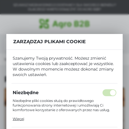
SZUKASZ NIEZAWODNEGO DOSTAWCY DLA SWOJEGO BIZNESU?
USTAWIENIA REGIONALNE
DLACZEGO WARTO DOŁĄCZYĆ DO AGRO B2B?
Lokalizacja
Polska
ZARZĄDZAJ PLIKAMI COOKIE
Język
polski
Szanujemy Twoją prywatność. Możesz zmienić
 domowego
Środki czystości
Preparaty pleśniobójcze
ustawienia cookies lub zaakceptować je wszystkie.
Waluta
W dowolnym momencie możesz dokonać zmiany
Polski złoty (PLN)
swoich ustawień.
Preparaty pleśniobójcze
ZAPISZ
Niezbędne
Niezbędne pliki cookies służą do prawidłowego
funkcjonowania strony internetowej i umożliwiają Ci
komfortowe korzystanie z oferowanych przez nas usług.
Pliki cookies odpowiadają na podejmowane przez Ciebie
Więcej
działania w celu m.in. dostosowania Twoich ustawień
preferencji prywatności, logowania czy wypełniania