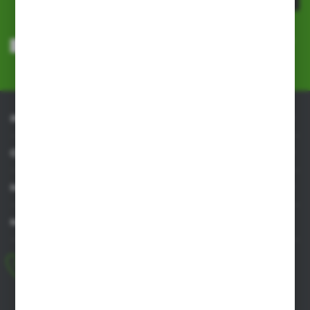
Wyrażam zgodę na otrzymywanie drogą elektroniczną na wskazany
przeze mnie adres e-mail informacji dotyczących usług świadczonych
przez Administratora. Zgoda może zostać cofnięta w każdym czasie.
Polityka prywatności
*
INFORMACJE
OBSŁUGA KLIENTA
MOJE KONTO
MASZ PYTANIE
+48 518 032 955
pon.-pt. 8.00-17.00, sob. 8.00-13.00