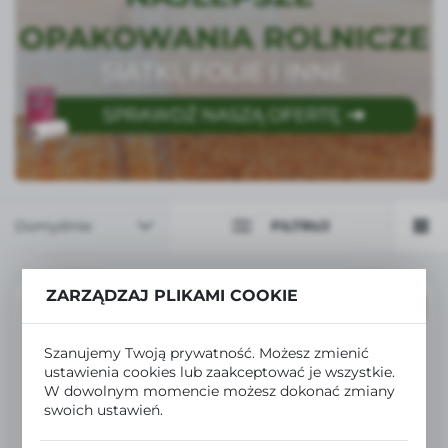
Domyślnie
FILTRUJ
ZARZĄDZAJ PLIKAMI COOKIE
POSIADA WARIANTY
Szanujemy Twoją prywatność. Możesz zmienić
ustawienia cookies lub zaakceptować je wszystkie.
W dowolnym momencie możesz dokonać zmiany
swoich ustawień.