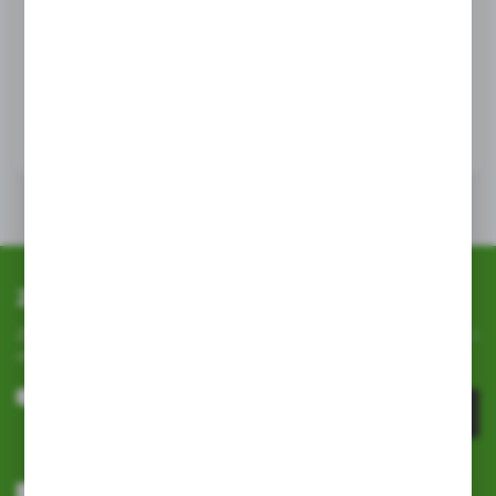
EAN:
2000000006598
WIĘCEJ
Zapisz się do newslettera
Zapisz się do newslettera na naszym sklepie internetowym i
otrzymuj
informacje o nowościach i promocjach.
ZAPISZ SIĘ
Wyrażam zgodę na otrzymywanie drogą elektroniczną na wskazany
przeze mnie adres e-mail informacji dotyczących usług świadczonych