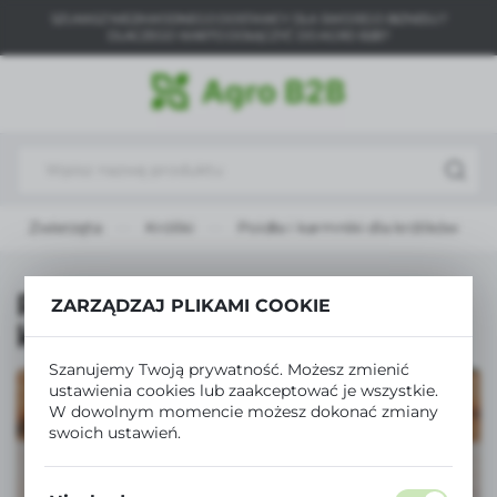
SZUKASZ NIEZAWODNEGO DOSTAWCY DLA SWOJEGO BIZNESU?
USTAWIENIA REGIONALNE
DLACZEGO WARTO DOŁĄCZYĆ DO AGRO B2B?
Lokalizacja
Polska
Język
polski
Zwierzęta
Króliki
Poidła i karmniki dla królików
Waluta
Polski złoty (PLN)
Poidła i karmniki dla
ZARZĄDZAJ PLIKAMI COOKIE
królików
ZAPISZ
Szanujemy Twoją prywatność. Możesz zmienić
ustawienia cookies lub zaakceptować je wszystkie.
W dowolnym momencie możesz dokonać zmiany
swoich ustawień.