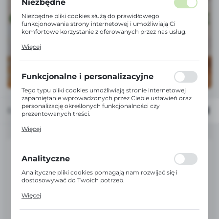
Niezbędne
Niezbędne pliki cookies służą do prawidłowego
funkcjonowania strony internetowej i umożliwiają Ci
komfortowe korzystanie z oferowanych przez nas usług.
Pliki cookies odpowiadają na podejmowane przez Ciebie
Więcej
działania w celu m.in. dostosowania Twoich ustawień
preferencji prywatności, logowania czy wypełniania
formularzy. Dzięki plikom cookies strona, z której
korzystasz, może działać bez zakłóceń.
Funkcjonalne i personalizacyjne
Tego typu pliki cookies umożliwiają stronie internetowej
zapamiętanie wprowadzonych przez Ciebie ustawień oraz
personalizację określonych funkcjonalności czy
Domyślnie
FILTRUJ
prezentowanych treści.
Dzięki tym plikom cookies możemy zapewnić Ci większy
Więcej
komfort korzystania z funkcjonalności naszej strony
poprzez dopasowanie jej do Twoich indywidualnych
preferencji. Wyrażenie zgody na funkcjonalne i
personalizacyjne pliki cookies gwarantuje dostępność
Analityczne
większej ilości funkcji na stronie.
Analityczne pliki cookies pomagają nam rozwijać się i
dostosowywać do Twoich potrzeb.
Cookies analityczne pozwalają na uzyskanie informacji w
Więcej
zakresie wykorzystywania witryny internetowej, miejsca
oraz częstotliwości, z jaką odwiedzane są nasze serwisy
www. Dane pozwalają nam na ocenę naszych serwisów