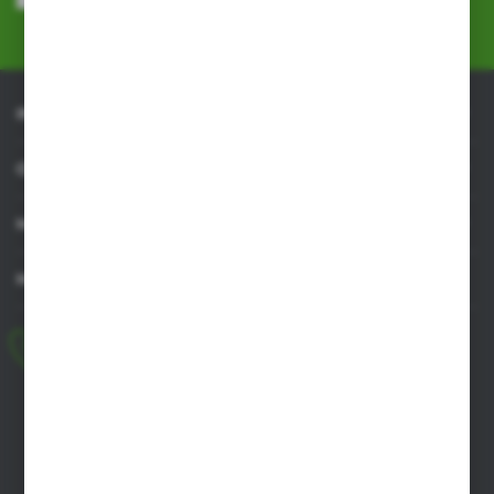
przez Administratora. Zgoda może zostać cofnięta w każdym czasie.
Polityka prywatności
*
INFORMACJE
OBSŁUGA KLIENTA
MOJE KONTO
MASZ PYTANIE
+48 518 032 955
pon.-pt. 8.00-17.00, sob. 8.00-13.00
biuro@agrob2b.pl
Płoniawy Bramura 21
06-210 Płoniawy