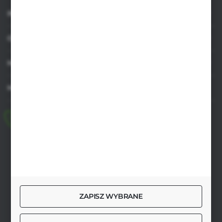
INFORMACJE
OBSŁUGA KLIENTA
MOJE KONTO
MASZ PYTANIE
+48 518 032 955
pon.-pt. 8.00-17.00, sob. 8.00-13.00
biuro@agrob2b.pl
Płoniawy Bramura 21
06-210 Płoniawy
ZAPISZ WYBRANE
FORMULARZ KONTAKTOWY