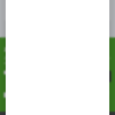
Zapisz się do newslettera
Zapisz się do newslettera na naszym sklepie internetowym i
otrzymuj
informacje o nowościach i promocjach.
ZAPISZ SIĘ
Wyrażam zgodę na otrzymywanie drogą elektroniczną na wskazany
przeze mnie adres e-mail informacji dotyczących usług świadczonych
przez Administratora. Zgoda może zostać cofnięta w każdym czasie.
Polityka prywatności
*