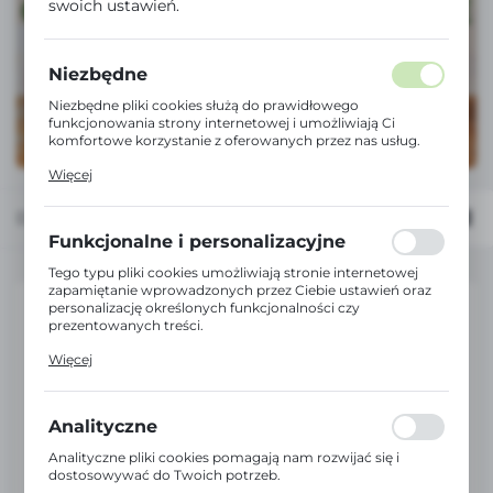
swoich ustawień.
Niezbędne
Niezbędne pliki cookies służą do prawidłowego
funkcjonowania strony internetowej i umożliwiają Ci
komfortowe korzystanie z oferowanych przez nas usług.
Pliki cookies odpowiadają na podejmowane przez Ciebie
Więcej
działania w celu m.in. dostosowania Twoich ustawień
preferencji prywatności, logowania czy wypełniania
formularzy. Dzięki plikom cookies strona, z której
Domyślnie
FILTRUJ
korzystasz, może działać bez zakłóceń.
Funkcjonalne i personalizacyjne
Tego typu pliki cookies umożliwiają stronie internetowej
zapamiętanie wprowadzonych przez Ciebie ustawień oraz
personalizację określonych funkcjonalności czy
prezentowanych treści.
Dzięki tym plikom cookies możemy zapewnić Ci większy
Więcej
komfort korzystania z funkcjonalności naszej strony
poprzez dopasowanie jej do Twoich indywidualnych
preferencji. Wyrażenie zgody na funkcjonalne i
personalizacyjne pliki cookies gwarantuje dostępność
Analityczne
większej ilości funkcji na stronie.
Analityczne pliki cookies pomagają nam rozwijać się i
dostosowywać do Twoich potrzeb.