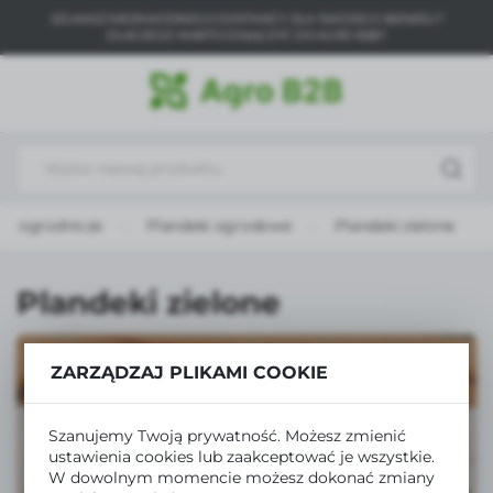
SZUKASZ NIEZAWODNEGO DOSTAWCY DLA SWOJEGO BIZNESU?
USTAWIENIA REGIONALNE
DLACZEGO WARTO DOŁĄCZYĆ DO AGRO B2B?
Lokalizacja
Polska
Język
polski
ia ogrodnicze
Plandeki ogrodowe
Plandeki zielone
Waluta
Polski złoty (PLN)
Plandeki zielone
ZAPISZ
ZARZĄDZAJ PLIKAMI COOKIE
Szanujemy Twoją prywatność. Możesz zmienić
ustawienia cookies lub zaakceptować je wszystkie.
W dowolnym momencie możesz dokonać zmiany