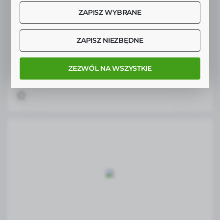
ZAPISZ WYBRANE
NOWAKOWSKI
Wycior 30mm okrągły
ZAPISZ NIEZBĘDNE
EAN:
2000000010489
ZEZWÓL NA WSZYSTKIE
WIĘCEJ