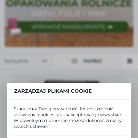
Domyślnie
FILTRUJ
ZARZĄDZAJ PLIKAMI COOKIE
Szanujemy Twoją prywatność. Możesz zmienić
ustawienia cookies lub zaakceptować je wszystkie.
W dowolnym momencie możesz dokonać zmiany
swoich ustawień.