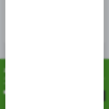
PLANTA
Planta agrowłóknina biała 50g 1.6x 10
EAN:
5907516711756
WIĘCEJ
Zapisz się do newslettera
Zapisz się do newslettera na naszym sklepie internetowym i
otrzymuj
informacje o nowościach i promocjach.
ZAPISZ SIĘ
Wyrażam zgodę na otrzymywanie drogą elektroniczną na wskazany