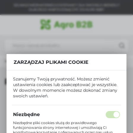
SZUKASZ NIEZAWODNEGO DOSTAWCY DLA SWOJEGO BIZNESU?
USTAWIENIA REGIONALNE
DLACZEGO WARTO DOŁĄCZYĆ DO AGRO B2B?
Lokalizacja
Polska
Język
polski
 główna
Ogrodnictwo
Pielęgnacja roślin
Perlit
ZARZĄDZAJ PLIKAMI COOKIE
Waluta
Polski złoty (PLN)
Szanujemy Twoją prywatność. Możesz zmienić
Perlit
ustawienia cookies lub zaakceptować je wszystkie.
W dowolnym momencie możesz dokonać zmiany
ZAPISZ
swoich ustawień.
Niezbędne
Niezbędne pliki cookies służą do prawidłowego
funkcjonowania strony internetowej i umożliwiają Ci
komfortowe korzystanie z oferowanych przez nas usług.