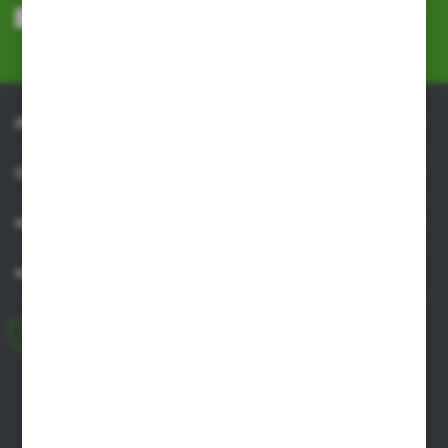
przeze mnie adres e-mail informacji dotyczących usług świadczonych
przez Administratora. Zgoda może zostać cofnięta w każdym czasie.
Polityka prywatności
*
INFORMACJE
OBSŁUGA KLIENTA
MOJE KONTO
MASZ PYTANIE
+48 518 032 955
pon.-pt. 8.00-17.00, sob. 8.00-13.00
biuro@agrob2b.pl
Płoniawy Bramura 21