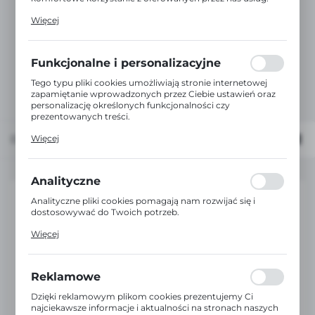
Pliki cookies odpowiadają na podejmowane przez Ciebie
Więcej
działania w celu m.in. dostosowania Twoich ustawień
preferencji prywatności, logowania czy wypełniania
formularzy. Dzięki plikom cookies strona, z której
korzystasz, może działać bez zakłóceń.
Funkcjonalne i personalizacyjne
Tego typu pliki cookies umożliwiają stronie internetowej
zapamiętanie wprowadzonych przez Ciebie ustawień oraz
personalizację określonych funkcjonalności czy
prezentowanych treści.
Dzięki tym plikom cookies możemy zapewnić Ci większy
Domyślnie
FILTRUJ
Więcej
komfort korzystania z funkcjonalności naszej strony
poprzez dopasowanie jej do Twoich indywidualnych
preferencji. Wyrażenie zgody na funkcjonalne i
personalizacyjne pliki cookies gwarantuje dostępność
Analityczne
większej ilości funkcji na stronie.
Analityczne pliki cookies pomagają nam rozwijać się i
dostosowywać do Twoich potrzeb.
Cookies analityczne pozwalają na uzyskanie informacji w
Więcej
zakresie wykorzystywania witryny internetowej, miejsca
oraz częstotliwości, z jaką odwiedzane są nasze serwisy
www. Dane pozwalają nam na ocenę naszych serwisów
internetowych pod względem ich popularności wśród
Reklamowe
użytkowników. Zgromadzone informacje są przetwarzane
w formie zanonimizowanej. Wyrażenie zgody na
Dzięki reklamowym plikom cookies prezentujemy Ci
analityczne pliki cookies gwarantuje dostępność wszystkich
najciekawsze informacje i aktualności na stronach naszych