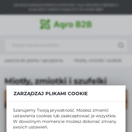
SZUKASZ NIEZAWODNEGO DOSTAWCY DLA SWOJEGO BIZNESU?
USTAWIENIA REGIONALNE
DLACZEGO WARTO DOŁĄCZYĆ DO AGRO B2B?
Lokalizacja
Polska
Język
polski
Akcesoria do prania i sprzątania
Miotły, zmiotki i szufelki
Waluta
Polski złoty (PLN)
Miotły, zmiotki i szufelki
ZAPISZ
ZARZĄDZAJ PLIKAMI COOKIE
Szanujemy Twoją prywatność. Możesz zmienić
ustawienia cookies lub zaakceptować je wszystkie.
W dowolnym momencie możesz dokonać zmiany
swoich ustawień.