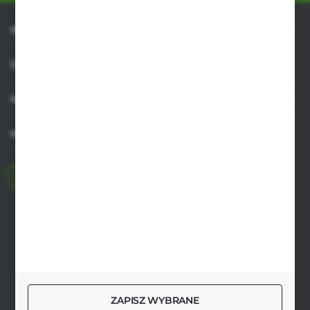
INFORMACJE
OBSŁUGA KLIENTA
MOJE KONTO
MASZ PYTANIE
+48 518 032 955
pon.-pt. 8.00-17.00, sob. 8.00-13.00
biuro@agrob2b.pl
Płoniawy Bramura 21
06-210 Płoniawy
FORMULARZ KONTAKTOWY
ZAPISZ WYBRANE