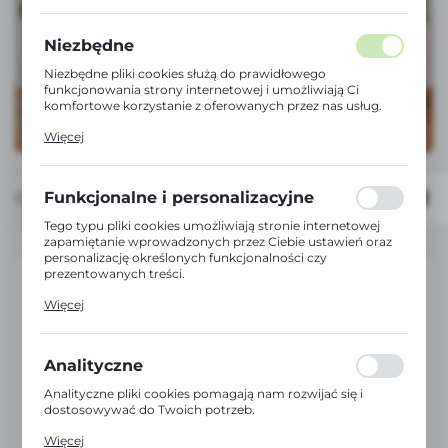
Niezbędne
Niezbędne pliki cookies służą do prawidłowego
funkcjonowania strony internetowej i umożliwiają Ci
komfortowe korzystanie z oferowanych przez nas usług.
Pliki cookies odpowiadają na podejmowane przez Ciebie
Więcej
działania w celu m.in. dostosowania Twoich ustawień
preferencji prywatności, logowania czy wypełniania
formularzy. Dzięki plikom cookies strona, z której
korzystasz, może działać bez zakłóceń.
Funkcjonalne i personalizacyjne
Domyślnie
FILTRUJ
Tego typu pliki cookies umożliwiają stronie internetowej
zapamiętanie wprowadzonych przez Ciebie ustawień oraz
personalizację określonych funkcjonalności czy
prezentowanych treści.
Dzięki tym plikom cookies możemy zapewnić Ci większy
Więcej
komfort korzystania z funkcjonalności naszej strony
poprzez dopasowanie jej do Twoich indywidualnych
preferencji. Wyrażenie zgody na funkcjonalne i
personalizacyjne pliki cookies gwarantuje dostępność
Analityczne
większej ilości funkcji na stronie.
Analityczne pliki cookies pomagają nam rozwijać się i
dostosowywać do Twoich potrzeb.
Cookies analityczne pozwalają na uzyskanie informacji w
Więcej
zakresie wykorzystywania witryny internetowej, miejsca