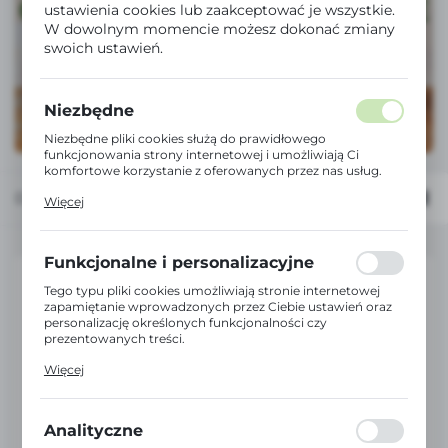
ustawienia cookies lub zaakceptować je wszystkie.
W dowolnym momencie możesz dokonać zmiany
swoich ustawień.
Niezbędne
Niezbędne pliki cookies służą do prawidłowego
funkcjonowania strony internetowej i umożliwiają Ci
komfortowe korzystanie z oferowanych przez nas usług.
Pliki cookies odpowiadają na podejmowane przez Ciebie
Domyślnie
Więcej
działania w celu m.in. dostosowania Twoich ustawień
preferencji prywatności, logowania czy wypełniania
formularzy. Dzięki plikom cookies strona, z której
korzystasz, może działać bez zakłóceń.
Funkcjonalne i personalizacyjne
Tego typu pliki cookies umożliwiają stronie internetowej
zapamiętanie wprowadzonych przez Ciebie ustawień oraz
personalizację określonych funkcjonalności czy
prezentowanych treści.
Dzięki tym plikom cookies możemy zapewnić Ci większy
Więcej
komfort korzystania z funkcjonalności naszej strony
poprzez dopasowanie jej do Twoich indywidualnych
preferencji. Wyrażenie zgody na funkcjonalne i
personalizacyjne pliki cookies gwarantuje dostępność
Analityczne
większej ilości funkcji na stronie.