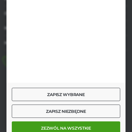
OBSŁUGA KLIENTA
MOJE KONTO
MASZ PYTANIE
+48 518 032 955
pon.-pt. 8.00-17.00, sob. 8.00-13.00
biuro@agrob2b.pl
Płoniawy Bramura 21
ZAPISZ WYBRANE
06-210 Płoniawy
FORMULARZ KONTAKTOWY
ZAPISZ NIEZBĘDNE
ZEZWÓL NA WSZYSTKIE