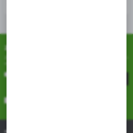
Zapisz się do newslettera
Zapisz się do newslettera na naszym sklepie internetowym i
otrzymuj
informacje o nowościach i promocjach.
ZAPISZ SIĘ
Wyrażam zgodę na otrzymywanie drogą elektroniczną na wskazany
przeze mnie adres e-mail informacji dotyczących usług świadczonych
przez Administratora. Zgoda może zostać cofnięta w każdym czasie.
Polityka prywatności
*
INFORMACJE