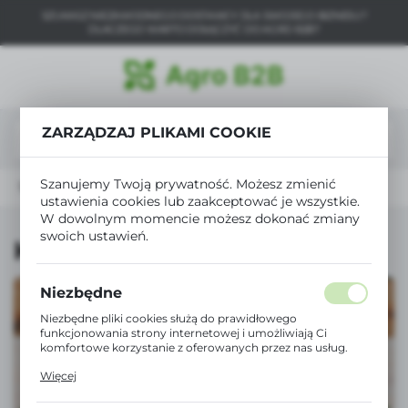
SZUKASZ NIEZAWODNEGO DOSTAWCY DLA SWOJEGO BIZNESU?
USTAWIENIA REGIONALNE
DLACZEGO WARTO DOŁĄCZYĆ DO AGRO B2B?
Lokalizacja
Polska
ZARZĄDZAJ PLIKAMI COOKIE
Język
polski
Szanujemy Twoją prywatność. Możesz zmienić
Strona główna
Zwierzęta
Konie
ustawienia cookies lub zaakceptować je wszystkie.
Waluta
W dowolnym momencie możesz dokonać zmiany
Polski złoty (PLN)
swoich ustawień.
Konie
ZAPISZ
Niezbędne
Niezbędne pliki cookies służą do prawidłowego
funkcjonowania strony internetowej i umożliwiają Ci
komfortowe korzystanie z oferowanych przez nas usług.
Pliki cookies odpowiadają na podejmowane przez Ciebie
Więcej
działania w celu m.in. dostosowania Twoich ustawień
preferencji prywatności, logowania czy wypełniania