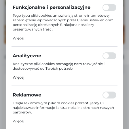
formularzy. Dzięki plikom cookies strona, z której
korzystasz, może działać bez zakłóceń.
Funkcjonalne i personalizacyjne
Tego typu pliki cookies umożliwiają stronie internetowej
zapamiętanie wprowadzonych przez Ciebie ustawień oraz
personalizację określonych funkcjonalności czy
prezentowanych treści.
Dzięki tym plikom cookies możemy zapewnić Ci większy
Więcej
komfort korzystania z funkcjonalności naszej strony
poprzez dopasowanie jej do Twoich indywidualnych
preferencji. Wyrażenie zgody na funkcjonalne i
personalizacyjne pliki cookies gwarantuje dostępność
Analityczne
Domyślnie
FILTRUJ
większej ilości funkcji na stronie.
Analityczne pliki cookies pomagają nam rozwijać się i
dostosowywać do Twoich potrzeb.
Cookies analityczne pozwalają na uzyskanie informacji w
Więcej
zakresie wykorzystywania witryny internetowej, miejsca
oraz częstotliwości, z jaką odwiedzane są nasze serwisy
www. Dane pozwalają nam na ocenę naszych serwisów
internetowych pod względem ich popularności wśród
Reklamowe
użytkowników. Zgromadzone informacje są przetwarzane
w formie zanonimizowanej. Wyrażenie zgody na
Dzięki reklamowym plikom cookies prezentujemy Ci
analityczne pliki cookies gwarantuje dostępność wszystkich
najciekawsze informacje i aktualności na stronach naszych
funkcjonalności.
partnerów.
Promocyjne pliki cookies służą do prezentowania Ci
Więcej
naszych komunikatów na podstawie analizy Twoich
upodobań oraz Twoich zwyczajów dotyczących