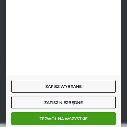
biuro@agrob2b.pl
Płoniawy Bramura 21
06-210 Płoniawy
FORMULARZ KONTAKTOWY
SZYBKA DOSTAWA
ZAPISZ WYBRANE
DOŁĄCZ DO NAS
ZAPISZ NIEZBĘDNE
ZEZWÓL NA WSZYSTKIE