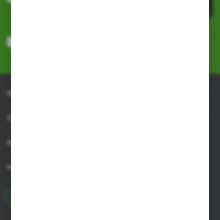
ZAPISZ SIĘ
Wyrażam zgodę na otrzymywanie drogą elektroniczną na wskazany
przeze mnie adres e-mail informacji dotyczących usług świadczonych
przez Administratora. Zgoda może zostać cofnięta w każdym czasie.
Polityka prywatności
*
INFORMACJE
OBSŁUGA KLIENTA
MOJE KONTO
MASZ PYTANIE
+48 518 032 955
pon.-pt. 8.00-17.00, sob. 8.00-13.00