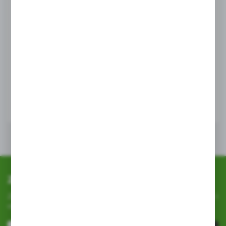
przeglądanej witryny internetowej. Treści promocyjne
mogą pojawić się na stronach podmiotów trzecich lub firm
będących naszymi partnerami oraz innych dostawców
CUKROWNIA GLINOJECK
usług. Firmy te działają w charakterze pośredników
TOFI Horses wysłodki buraczane niemelasowane
prezentujących nasze treści w postaci wiadomości, ofert,
20kg
komunikatów mediów społecznościowych.
EAN:
2000000016221
WIĘCEJ
Zapisz się do newslettera
Zapisz się do newslettera na naszym sklepie internetowym i
otrzymuj
informacje o nowościach i promocjach.