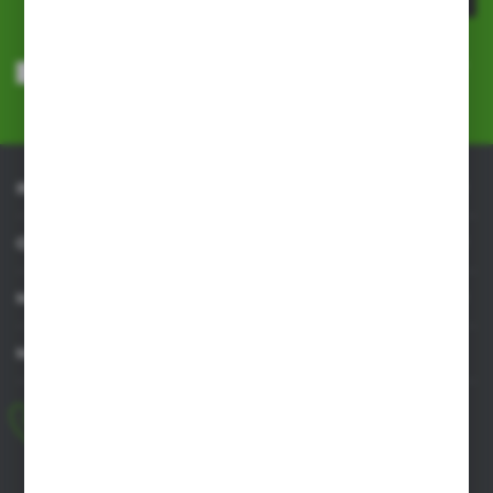
Wyrażam zgodę na otrzymywanie drogą elektroniczną na wskazany
przeze mnie adres e-mail informacji dotyczących usług świadczonych
przez Administratora. Zgoda może zostać cofnięta w każdym czasie.
Polityka prywatności
*
INFORMACJE
OBSŁUGA KLIENTA
MOJE KONTO
MASZ PYTANIE
+48 518 032 955
pon.-pt. 8.00-17.00, sob. 8.00-13.00