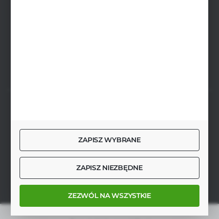
biuro@agrob2b.pl
Płoniawy Bramura 21
06-210 Płoniawy
FORMULARZ KONTAKTOWY
SZYBKA DOSTAWA
ZAPISZ WYBRANE
DOŁĄCZ DO NAS
ZAPISZ NIEZBĘDNE
ZEZWÓL NA WSZYSTKIE