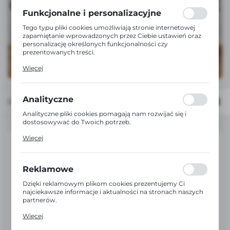
formularzy. Dzięki plikom cookies strona, z której
korzystasz, może działać bez zakłóceń.
Funkcjonalne i personalizacyjne
Tego typu pliki cookies umożliwiają stronie internetowej
zapamiętanie wprowadzonych przez Ciebie ustawień oraz
personalizację określonych funkcjonalności czy
prezentowanych treści.
Dzięki tym plikom cookies możemy zapewnić Ci większy
Więcej
komfort korzystania z funkcjonalności naszej strony
poprzez dopasowanie jej do Twoich indywidualnych
preferencji. Wyrażenie zgody na funkcjonalne i
personalizacyjne pliki cookies gwarantuje dostępność
Analityczne
Domyślnie
FILTRUJ
większej ilości funkcji na stronie.
Analityczne pliki cookies pomagają nam rozwijać się i
dostosowywać do Twoich potrzeb.
Cookies analityczne pozwalają na uzyskanie informacji w
Więcej
zakresie wykorzystywania witryny internetowej, miejsca
oraz częstotliwości, z jaką odwiedzane są nasze serwisy
www. Dane pozwalają nam na ocenę naszych serwisów
internetowych pod względem ich popularności wśród
Reklamowe
użytkowników. Zgromadzone informacje są przetwarzane
w formie zanonimizowanej. Wyrażenie zgody na
Dzięki reklamowym plikom cookies prezentujemy Ci
analityczne pliki cookies gwarantuje dostępność wszystkich
najciekawsze informacje i aktualności na stronach naszych
funkcjonalności.
partnerów.
Promocyjne pliki cookies służą do prezentowania Ci
Więcej
naszych komunikatów na podstawie analizy Twoich
upodobań oraz Twoich zwyczajów dotyczących