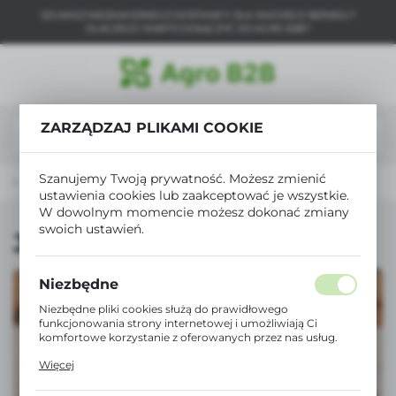
SZUKASZ NIEZAWODNEGO DOSTAWCY DLA SWOJEGO BIZNESU?
USTAWIENIA REGIONALNE
DLACZEGO WARTO DOŁĄCZYĆ DO AGRO B2B?
Lokalizacja
Polska
ZARZĄDZAJ PLIKAMI COOKIE
Język
polski
Szanujemy Twoją prywatność. Możesz zmienić
ne - wyposażenie
Łańcuchy i obroże
Jarzmo uwięzi
ustawienia cookies lub zaakceptować je wszystkie.
Waluta
W dowolnym momencie możesz dokonać zmiany
Polski złoty (PLN)
swoich ustawień.
Jarzmo uwięzi
ZAPISZ
Niezbędne
Niezbędne pliki cookies służą do prawidłowego
funkcjonowania strony internetowej i umożliwiają Ci
komfortowe korzystanie z oferowanych przez nas usług.
Pliki cookies odpowiadają na podejmowane przez Ciebie
Więcej
działania w celu m.in. dostosowania Twoich ustawień
preferencji prywatności, logowania czy wypełniania