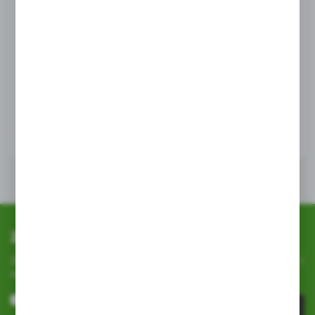
przeglądanej witryny internetowej. Treści promocyjne
mogą pojawić się na stronach podmiotów trzecich lub firm
będących naszymi partnerami oraz innych dostawców
MOSTOSTAL-MET
usług. Firmy te działają w charakterze pośredników
Łańcuch jarzmo 10
prezentujących nasze treści w postaci wiadomości, ofert,
komunikatów mediów społecznościowych.
EAN:
2000000003610
WIĘCEJ
Zapisz się do newslettera
Zapisz się do newslettera na naszym sklepie internetowym i
otrzymuj
informacje o nowościach i promocjach.
ZAPISZ SIĘ