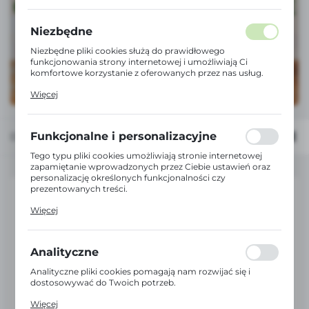
Niezbędne
Niezbędne pliki cookies służą do prawidłowego
funkcjonowania strony internetowej i umożliwiają Ci
komfortowe korzystanie z oferowanych przez nas usług.
Pliki cookies odpowiadają na podejmowane przez Ciebie
Więcej
działania w celu m.in. dostosowania Twoich ustawień
preferencji prywatności, logowania czy wypełniania
formularzy. Dzięki plikom cookies strona, z której
korzystasz, może działać bez zakłóceń.
Funkcjonalne i personalizacyjne
Domyślnie
FILTRUJ
Tego typu pliki cookies umożliwiają stronie internetowej
zapamiętanie wprowadzonych przez Ciebie ustawień oraz
personalizację określonych funkcjonalności czy
prezentowanych treści.
Dzięki tym plikom cookies możemy zapewnić Ci większy
Więcej
komfort korzystania z funkcjonalności naszej strony
poprzez dopasowanie jej do Twoich indywidualnych
preferencji. Wyrażenie zgody na funkcjonalne i
personalizacyjne pliki cookies gwarantuje dostępność
Analityczne
większej ilości funkcji na stronie.
Analityczne pliki cookies pomagają nam rozwijać się i
dostosowywać do Twoich potrzeb.
Cookies analityczne pozwalają na uzyskanie informacji w
Więcej
zakresie wykorzystywania witryny internetowej, miejsca