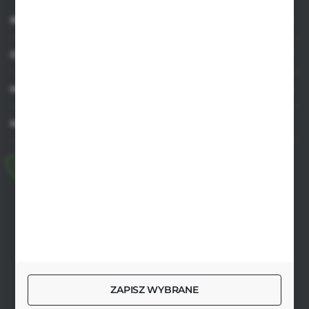
INFORMACJE
OBSŁUGA KLIENTA
MOJE KONTO
MASZ PYTANIE
+48 518 032 955
pon.-pt. 8.00-17.00, sob. 8.00-13.00
biuro@agrob2b.pl
Płoniawy Bramura 21
06-210 Płoniawy
FORMULARZ KONTAKTOWY
ZAPISZ WYBRANE