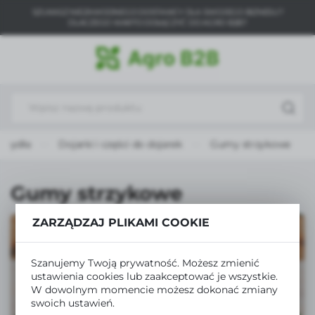
SZUKASZ NIEZAWODNEGO DOSTAWCY DLA SWOJEGO BIZNESU?
USTAWIENIA REGIONALNE
DLACZEGO WARTO DOŁĄCZYĆ DO AGRO B2B?
Lokalizacja
Polska
Język
polski
 bydła
Dojarki i części do dojarek
Gumy strzykowe
Waluta
Polski złoty (PLN)
Gumy strzykowe
ZAPISZ
ZARZĄDZAJ PLIKAMI COOKIE
Szanujemy Twoją prywatność. Możesz zmienić
ustawienia cookies lub zaakceptować je wszystkie.
W dowolnym momencie możesz dokonać zmiany
swoich ustawień.