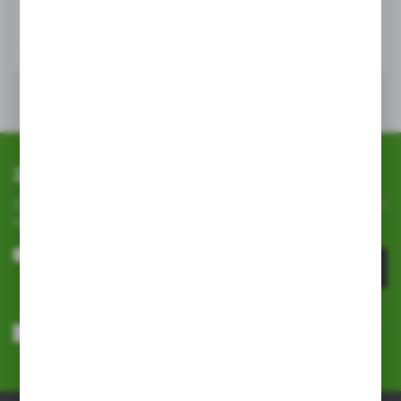
WIĘCEJ
Zapisz się do newslettera
Zapisz się do newslettera na naszym sklepie internetowym i
otrzymuj
informacje o nowościach i promocjach.
ZAPISZ SIĘ
Wyrażam zgodę na otrzymywanie drogą elektroniczną na wskazany
przeze mnie adres e-mail informacji dotyczących usług świadczonych
przez Administratora. Zgoda może zostać cofnięta w każdym czasie.
Polityka prywatności
*