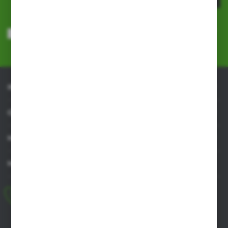
Wyrażam zgodę na otrzymywanie drogą elektroniczną na wskazany
przeze mnie adres e-mail informacji dotyczących usług świadczonych
przez Administratora. Zgoda może zostać cofnięta w każdym czasie.
Polityka prywatności
*
INFORMACJE
OBSŁUGA KLIENTA
MOJE KONTO
MASZ PYTANIE
+48 518 032 955
pon.-pt. 8.00-17.00, sob. 8.00-13.00