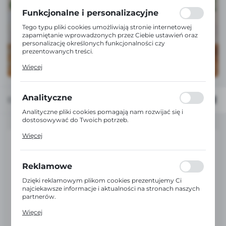
formularzy. Dzięki plikom cookies strona, z której
korzystasz, może działać bez zakłóceń.
Funkcjonalne i personalizacyjne
Tego typu pliki cookies umożliwiają stronie internetowej
zapamiętanie wprowadzonych przez Ciebie ustawień oraz
personalizację określonych funkcjonalności czy
prezentowanych treści.
Dzięki tym plikom cookies możemy zapewnić Ci większy
Więcej
komfort korzystania z funkcjonalności naszej strony
poprzez dopasowanie jej do Twoich indywidualnych
preferencji. Wyrażenie zgody na funkcjonalne i
personalizacyjne pliki cookies gwarantuje dostępność
Analityczne
Domyślnie
FILTRUJ
większej ilości funkcji na stronie.
Analityczne pliki cookies pomagają nam rozwijać się i
dostosowywać do Twoich potrzeb.
Cookies analityczne pozwalają na uzyskanie informacji w
Więcej
zakresie wykorzystywania witryny internetowej, miejsca
oraz częstotliwości, z jaką odwiedzane są nasze serwisy
www. Dane pozwalają nam na ocenę naszych serwisów
internetowych pod względem ich popularności wśród
Reklamowe
użytkowników. Zgromadzone informacje są przetwarzane
w formie zanonimizowanej. Wyrażenie zgody na
Dzięki reklamowym plikom cookies prezentujemy Ci
analityczne pliki cookies gwarantuje dostępność wszystkich
najciekawsze informacje i aktualności na stronach naszych
funkcjonalności.
partnerów.
Promocyjne pliki cookies służą do prezentowania Ci
Więcej
naszych komunikatów na podstawie analizy Twoich
upodobań oraz Twoich zwyczajów dotyczących