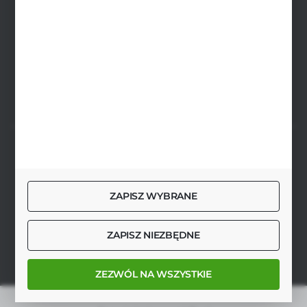
biuro@agrob2b.pl
Płoniawy Bramura 21
06-210 Płoniawy
FORMULARZ KONTAKTOWY
SZYBKA DOSTAWA
ZAPISZ WYBRANE
DOŁĄCZ DO NAS
ZAPISZ NIEZBĘDNE
ZEZWÓL NA WSZYSTKIE