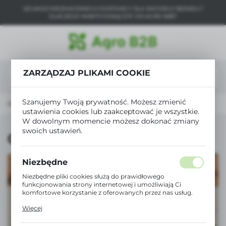
SZUKASZ NIEZAWODNEGO DOSTAWCY DLA SWOJEGO BIZNESU?
USTAWIENIA REGIONALNE
DLACZEGO WARTO DOŁĄCZYĆ DO AGRO B2B?
Lokalizacja
Polska
ZARZĄDZAJ PLIKAMI COOKIE
Język
polski
Szanujemy Twoją prywatność. Możesz zmienić
 główna
Ogrodnictwo
Grill
Grille jednorazowe
ustawienia cookies lub zaakceptować je wszystkie.
Waluta
W dowolnym momencie możesz dokonać zmiany
Polski złoty (PLN)
swoich ustawień.
Grille jednorazowe
ZAPISZ
Niezbędne
Niezbędne pliki cookies służą do prawidłowego
funkcjonowania strony internetowej i umożliwiają Ci
komfortowe korzystanie z oferowanych przez nas usług.
Pliki cookies odpowiadają na podejmowane przez Ciebie
Więcej
działania w celu m.in. dostosowania Twoich ustawień
preferencji prywatności, logowania czy wypełniania