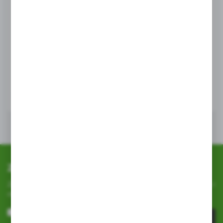
przeglądanej witryny internetowej. Treści promocyjne
mogą pojawić się na stronach podmiotów trzecich lub firm
będących naszymi partnerami oraz innych dostawców
GRILL IMPEX
usług. Firmy te działają w charakterze pośredników
Grill jednorazowy fire and flame
prezentujących nasze treści w postaci wiadomości, ofert,
komunikatów mediów społecznościowych.
EAN:
5900950987909
WIĘCEJ
Zapisz się do newslettera
Zapisz się do newslettera na naszym sklepie internetowym i
otrzymuj
informacje o nowościach i promocjach.
ZAPISZ SIĘ