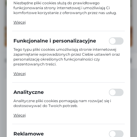
Niezbędne pliki cookies służą do prawidłowego
funkcjonowania strony internetowej i umożliwiają Ci
komfortowe korzystanie z oferowanych przez nas usług.
Pliki cookies odpowiadają na podejmowane przez Ciebie
Więcej
działania w celu m.in. dostosowania Twoich ustawień
preferencji prywatności, logowania czy wypełniania
formularzy. Dzięki plikom cookies strona, z której
korzystasz, może działać bez zakłóceń.
Funkcjonalne i personalizacyjne
Tego typu pliki cookies umożliwiają stronie internetowej
zapamiętanie wprowadzonych przez Ciebie ustawień oraz
personalizację określonych funkcjonalności czy
Domyślnie
FILTRUJ
prezentowanych treści.
Dzięki tym plikom cookies możemy zapewnić Ci większy
Więcej
komfort korzystania z funkcjonalności naszej strony
poprzez dopasowanie jej do Twoich indywidualnych
preferencji. Wyrażenie zgody na funkcjonalne i
personalizacyjne pliki cookies gwarantuje dostępność
Analityczne
większej ilości funkcji na stronie.
Analityczne pliki cookies pomagają nam rozwijać się i
dostosowywać do Twoich potrzeb.
Cookies analityczne pozwalają na uzyskanie informacji w
Więcej
zakresie wykorzystywania witryny internetowej, miejsca
oraz częstotliwości, z jaką odwiedzane są nasze serwisy
www. Dane pozwalają nam na ocenę naszych serwisów
internetowych pod względem ich popularności wśród
Reklamowe
użytkowników. Zgromadzone informacje są przetwarzane