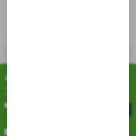
EAN:
2000000011653
WIĘCEJ
Zapisz się do newslettera
Zapisz się do newslettera na naszym sklepie internetowym i
otrzymuj
informacje o nowościach i promocjach.
ZAPISZ SIĘ
Wyrażam zgodę na otrzymywanie drogą elektroniczną na wskazany
przeze mnie adres e-mail informacji dotyczących usług świadczonych
przez Administratora. Zgoda może zostać cofnięta w każdym czasie.