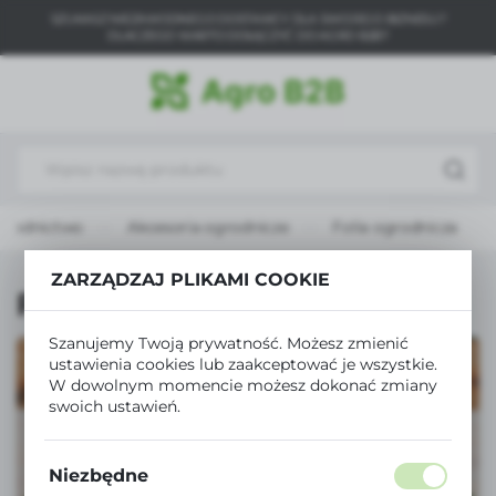
SZUKASZ NIEZAWODNEGO DOSTAWCY DLA SWOJEGO BIZNESU?
USTAWIENIA REGIONALNE
DLACZEGO WARTO DOŁĄCZYĆ DO AGRO B2B?
Lokalizacja
Polska
Język
polski
grodnictwo
Akcesoria ogrodnicze
Folia ogrodnicza
Waluta
Polski złoty (PLN)
ZARZĄDZAJ PLIKAMI COOKIE
Folia ogrodnicza
ZAPISZ
Szanujemy Twoją prywatność. Możesz zmienić
ustawienia cookies lub zaakceptować je wszystkie.
W dowolnym momencie możesz dokonać zmiany
swoich ustawień.
Niezbędne