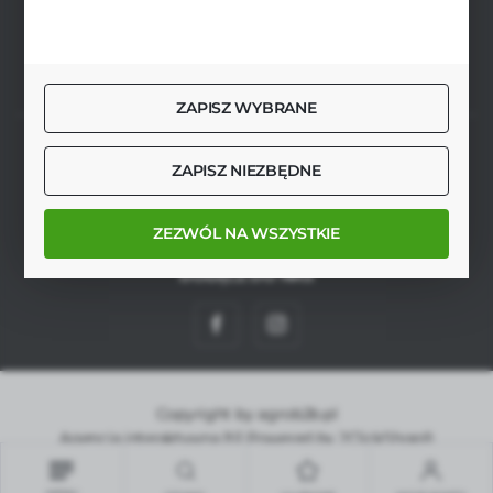
FORMULARZ KONTAKTOWY
ZAPISZ WYBRANE
SZYBKA DOSTAWA
ZAPISZ NIEZBĘDNE
ZEZWÓL NA WSZYSTKIE
DOŁĄCZ DO NAS
Copyright by agrob2b.pl
Agencja interaktywna
[ti]
Powered by
2ClickShop®