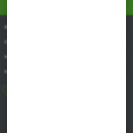
Polityka prywatności
*
INFORMACJE
OBSŁUGA KLIENTA
MOJE KONTO
MASZ PYTANIE
+48 518 032 955
pon.-pt. 8.00-17.00, sob. 8.00-13.00
biuro@agrob2b.pl
Płoniawy Bramura 21
06-210 Płoniawy