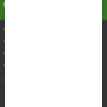
przeze mnie adres e-mail informacji dotyczących usług świadczonych
przez Administratora. Zgoda może zostać cofnięta w każdym czasie.
Polityka prywatności
*
INFORMACJE
OBSŁUGA KLIENTA
MOJE KONTO
MASZ PYTANIE
+48 518 032 955
pon.-pt. 8.00-17.00, sob. 8.00-13.00
biuro@agrob2b.pl
Płoniawy Bramura 21