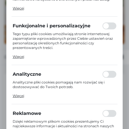
Pliki cookies odpowiadają na podejmowane przez Ciebie
Więcej
działania w celu m.in. dostosowania Twoich ustawień
preferencji prywatności, logowania czy wypełniania
formularzy. Dzięki plikom cookies strona, z której
korzystasz, może działać bez zakłóceń.
Funkcjonalne i personalizacyjne
Tego typu pliki cookies umożliwiają stronie internetowej
zapamiętanie wprowadzonych przez Ciebie ustawień oraz
personalizację określonych funkcjonalności czy
prezentowanych treści.
Dzięki tym plikom cookies możemy zapewnić Ci większy
Domyślnie
FILTRUJ
Więcej
komfort korzystania z funkcjonalności naszej strony
poprzez dopasowanie jej do Twoich indywidualnych
preferencji. Wyrażenie zgody na funkcjonalne i
personalizacyjne pliki cookies gwarantuje dostępność
Analityczne
większej ilości funkcji na stronie.
Analityczne pliki cookies pomagają nam rozwijać się i
dostosowywać do Twoich potrzeb.
Cookies analityczne pozwalają na uzyskanie informacji w
Więcej
zakresie wykorzystywania witryny internetowej, miejsca
oraz częstotliwości, z jaką odwiedzane są nasze serwisy
www. Dane pozwalają nam na ocenę naszych serwisów
internetowych pod względem ich popularności wśród
Reklamowe
użytkowników. Zgromadzone informacje są przetwarzane
w formie zanonimizowanej. Wyrażenie zgody na
Dzięki reklamowym plikom cookies prezentujemy Ci
analityczne pliki cookies gwarantuje dostępność wszystkich
najciekawsze informacje i aktualności na stronach naszych