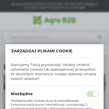
SZUKASZ NIEZAWODNEGO DOSTAWCY DLA SWOJEGO BIZNESU?
USTAWIENIA REGIONALNE
DLACZEGO WARTO DOŁĄCZYĆ DO AGRO B2B?
Lokalizacja
Polska
Język
polski
Nawadnianie
Akcesoria do nawadniania
Dysze
ZARZĄDZAJ PLIKAMI COOKIE
Waluta
Polski złoty (PLN)
Szanujemy Twoją prywatność. Możesz zmienić
Dysze
ustawienia cookies lub zaakceptować je wszystkie.
W dowolnym momencie możesz dokonać zmiany
ZAPISZ
swoich ustawień.
Niezbędne
Niezbędne pliki cookies służą do prawidłowego
funkcjonowania strony internetowej i umożliwiają Ci
komfortowe korzystanie z oferowanych przez nas usług.