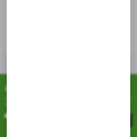
BRADAS
Bradas dysza prosta regulowana LES4710K
EAN:
5907544423485
WIĘCEJ
Zapisz się do newslettera
Zapisz się do newslettera na naszym sklepie internetowym i
otrzymuj
informacje o nowościach i promocjach.
ZAPISZ SIĘ
Wyrażam zgodę na otrzymywanie drogą elektroniczną na wskazany