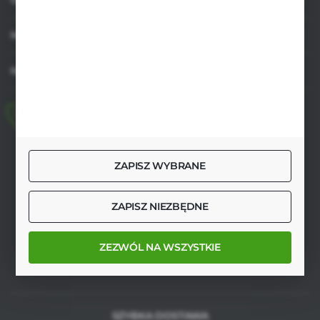
MOJE KONTO
MASZ PYTANIE
+48 518 032 955
pon.-pt. 8.00-17.00, sob. 8.00-13.00
ZAPISZ WYBRANE
biuro@agrob2b.pl
Płoniawy Bramura 21
06-210 Płoniawy
ZAPISZ NIEZBĘDNE
FORMULARZ KONTAKTOWY
ZEZWÓL NA WSZYSTKIE
SZYBKA DOSTAWA