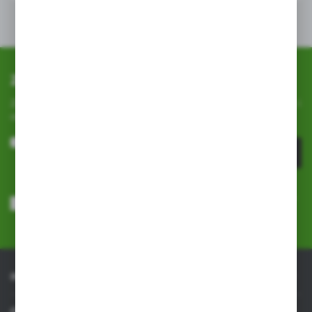
Zapisz się do newslettera
Zapisz się do newslettera na naszym sklepie internetowym i
otrzymuj
informacje o nowościach i promocjach.
ZAPISZ SIĘ
Wyrażam zgodę na otrzymywanie drogą elektroniczną na wskazany
przeze mnie adres e-mail informacji dotyczących usług świadczonych
przez Administratora. Zgoda może zostać cofnięta w każdym czasie.
Polityka prywatności
*
INFORMACJE
OBSŁUGA KLIENTA