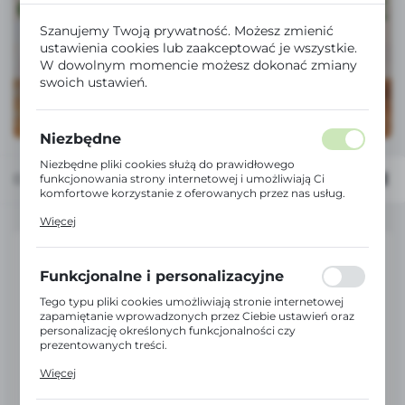
Szanujemy Twoją prywatność. Możesz zmienić
ustawienia cookies lub zaakceptować je wszystkie.
W dowolnym momencie możesz dokonać zmiany
swoich ustawień.
Niezbędne
Niezbędne pliki cookies służą do prawidłowego
Domyślnie
FILTRUJ
funkcjonowania strony internetowej i umożliwiają Ci
komfortowe korzystanie z oferowanych przez nas usług.
Pliki cookies odpowiadają na podejmowane przez Ciebie
Więcej
działania w celu m.in. dostosowania Twoich ustawień
preferencji prywatności, logowania czy wypełniania
formularzy. Dzięki plikom cookies strona, z której
korzystasz, może działać bez zakłóceń.
Funkcjonalne i personalizacyjne
Tego typu pliki cookies umożliwiają stronie internetowej
zapamiętanie wprowadzonych przez Ciebie ustawień oraz
personalizację określonych funkcjonalności czy
prezentowanych treści.
Dzięki tym plikom cookies możemy zapewnić Ci większy
Więcej
komfort korzystania z funkcjonalności naszej strony
poprzez dopasowanie jej do Twoich indywidualnych