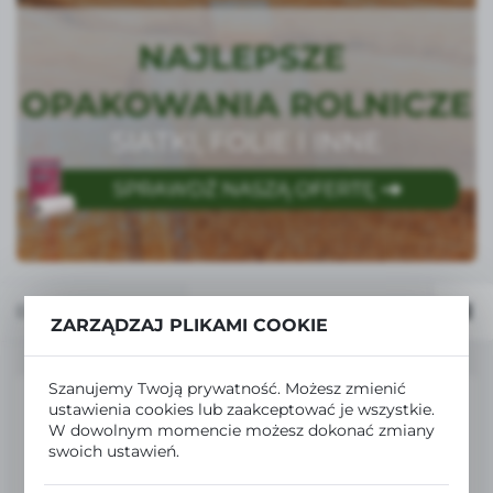
Domyślnie
FILTRUJ
ZARZĄDZAJ PLIKAMI COOKIE
Szanujemy Twoją prywatność. Możesz zmienić
ustawienia cookies lub zaakceptować je wszystkie.
W dowolnym momencie możesz dokonać zmiany
swoich ustawień.