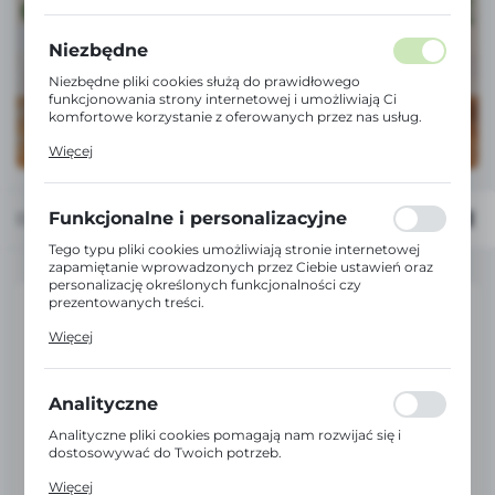
Niezbędne
Niezbędne pliki cookies służą do prawidłowego
funkcjonowania strony internetowej i umożliwiają Ci
komfortowe korzystanie z oferowanych przez nas usług.
Pliki cookies odpowiadają na podejmowane przez Ciebie
Więcej
działania w celu m.in. dostosowania Twoich ustawień
preferencji prywatności, logowania czy wypełniania
formularzy. Dzięki plikom cookies strona, z której
korzystasz, może działać bez zakłóceń.
Funkcjonalne i personalizacyjne
Domyślnie
FILTRUJ
Tego typu pliki cookies umożliwiają stronie internetowej
zapamiętanie wprowadzonych przez Ciebie ustawień oraz
personalizację określonych funkcjonalności czy
prezentowanych treści.
Dzięki tym plikom cookies możemy zapewnić Ci większy
Więcej
komfort korzystania z funkcjonalności naszej strony
poprzez dopasowanie jej do Twoich indywidualnych
preferencji. Wyrażenie zgody na funkcjonalne i
personalizacyjne pliki cookies gwarantuje dostępność
Analityczne
większej ilości funkcji na stronie.
Analityczne pliki cookies pomagają nam rozwijać się i
dostosowywać do Twoich potrzeb.
Cookies analityczne pozwalają na uzyskanie informacji w
Więcej
zakresie wykorzystywania witryny internetowej, miejsca