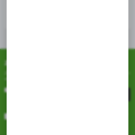
WIĘCEJ
Zapisz się do newslettera
Zapisz się do newslettera na naszym sklepie internetowym i
otrzymuj
informacje o nowościach i promocjach.
ZAPISZ SIĘ
Wyrażam zgodę na otrzymywanie drogą elektroniczną na wskazany
przeze mnie adres e-mail informacji dotyczących usług świadczonych
przez Administratora. Zgoda może zostać cofnięta w każdym czasie.
Polityka prywatności
*