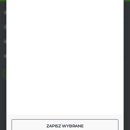
INFORMACJE
OBSŁUGA KLIENTA
MOJE KONTO
MASZ PYTANIE
+48 518 032 955
pon.-pt. 8.00-17.00, sob. 8.00-13.00
biuro@agrob2b.pl
Płoniawy Bramura 21
06-210 Płoniawy
FORMULARZ KONTAKTOWY
ZAPISZ WYBRANE