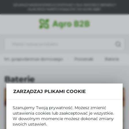
SZUKASZ NIEZAWODNEGO DOSTAWCY DLA SWOJEGO BIZNESU?
USTAWIENIA REGIONALNE
DLACZEGO WARTO DOŁĄCZYĆ DO AGRO B2B?
Lokalizacja
Polska
Język
polski
Art. gospodarstwa domowego
Pozostałe
Baterie
Waluta
Polski złoty (PLN)
Baterie
ZAPISZ
ZARZĄDZAJ PLIKAMI COOKIE
Szanujemy Twoją prywatność. Możesz zmienić
ustawienia cookies lub zaakceptować je wszystkie.
W dowolnym momencie możesz dokonać zmiany
swoich ustawień.