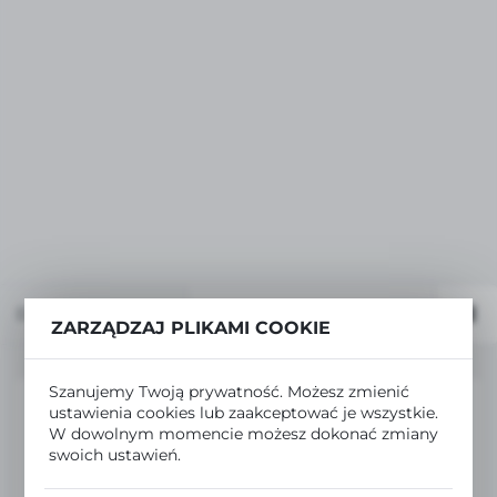
Domyślnie
FILTRUJ
ZARZĄDZAJ PLIKAMI COOKIE
Szanujemy Twoją prywatność. Możesz zmienić
ustawienia cookies lub zaakceptować je wszystkie.
W dowolnym momencie możesz dokonać zmiany
swoich ustawień.