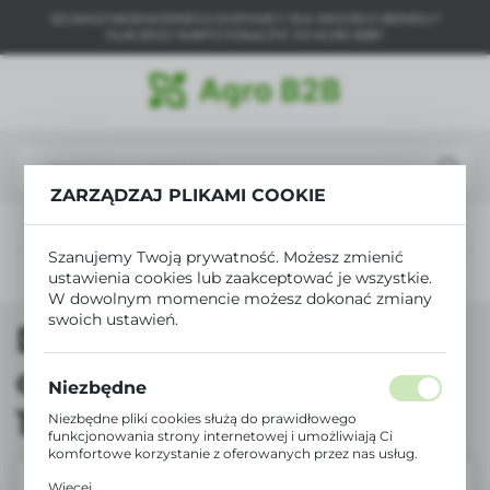
SZUKASZ NIEZAWODNEGO DOSTAWCY DLA SWOJEGO BIZNESU?
USTAWIENIA REGIONALNE
DLACZEGO WARTO DOŁĄCZYĆ DO AGRO B2B?
Lokalizacja
Polska
Język
polski
ZARZĄDZAJ PLIKAMI COOKIE
 1
Diamond Fliz do okrywania bel 15.60 x 12.50m (150 Bel)
Waluta
Szanujemy Twoją prywatność. Możesz zmienić
Polski złoty (PLN)
Poprzedni
Następny
ustawienia cookies lub zaakceptować je wszystkie.
W dowolnym momencie możesz dokonać zmiany
swoich ustawień.
Diamond Fliz do
ZAPISZ
okrywania bel 15.60 x
Niezbędne
12.50m (150 Bel)
Niezbędne pliki cookies służą do prawidłowego
funkcjonowania strony internetowej i umożliwiają Ci
komfortowe korzystanie z oferowanych przez nas usług.
Pliki cookies odpowiadają na podejmowane przez Ciebie
Więcej