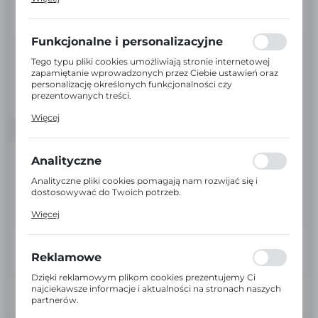
działania w celu m.in. dostosowania Twoich ustawień
preferencji prywatności, logowania czy wypełniania
formularzy. Dzięki plikom cookies strona, z której
korzystasz, może działać bez zakłóceń.
Funkcjonalne i personalizacyjne
Tego typu pliki cookies umożliwiają stronie internetowej
zapamiętanie wprowadzonych przez Ciebie ustawień oraz
personalizację określonych funkcjonalności czy
prezentowanych treści.
Dzięki tym plikom cookies możemy zapewnić Ci większy
Więcej
komfort korzystania z funkcjonalności naszej strony
poprzez dopasowanie jej do Twoich indywidualnych
preferencji. Wyrażenie zgody na funkcjonalne i
personalizacyjne pliki cookies gwarantuje dostępność
Analityczne
większej ilości funkcji na stronie.
Analityczne pliki cookies pomagają nam rozwijać się i
dostosowywać do Twoich potrzeb.
Cookies analityczne pozwalają na uzyskanie informacji w
Więcej
zakresie wykorzystywania witryny internetowej, miejsca
oraz częstotliwości, z jaką odwiedzane są nasze serwisy
www. Dane pozwalają nam na ocenę naszych serwisów
internetowych pod względem ich popularności wśród
Reklamowe
użytkowników. Zgromadzone informacje są przetwarzane
w formie zanonimizowanej. Wyrażenie zgody na
Dzięki reklamowym plikom cookies prezentujemy Ci
analityczne pliki cookies gwarantuje dostępność wszystkich
najciekawsze informacje i aktualności na stronach naszych
funkcjonalności.
partnerów.
Promocyjne pliki cookies służą do prezentowania Ci