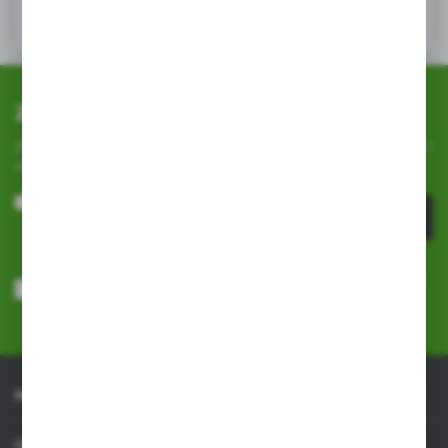
Zapisz się do newslettera
Zapisz się do newslettera na naszym sklepie internetowym i
otrzymuj
informacje o nowościach i promocjach.
ZAPISZ SIĘ
Wyrażam zgodę na otrzymywanie drogą elektroniczną na wskazany
przeze mnie adres e-mail informacji dotyczących usług świadczonych
przez Administratora. Zgoda może zostać cofnięta w każdym czasie.
Polityka prywatności
*
INFORMACJE
OBSŁUGA KLIENTA