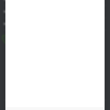
MOJE KONTO
MASZ PYTANIE
+48 518 032 955
pon.-pt. 8.00-17.00, sob. 8.00-13.00
biuro@agrob2b.pl
Płoniawy Bramura 21
06-210 Płoniawy
FORMULARZ KONTAKTOWY
SZYBKA DOSTAWA